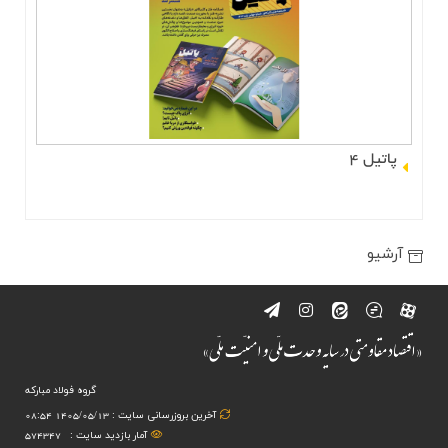
پاتیل ۴
آرشیو
گروه فولاد مبارکه
آخرین بروزرسانی سایت : 1405/05/13 08:54
آمار بازدید سایت :
574347