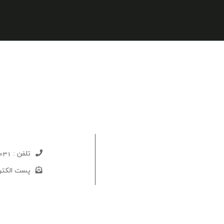
تلفن :
031-52733324
پست الکتر