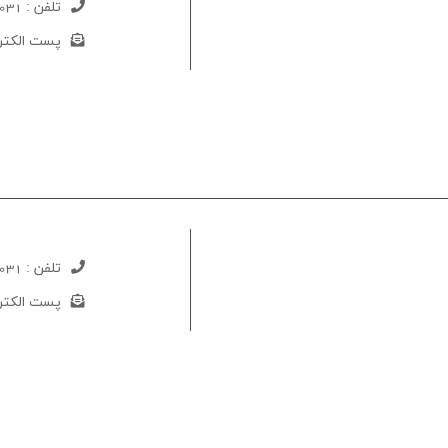
تلفن :
031-52733206
پست الکتر
تلفن :
031-52733226
پست الکتر