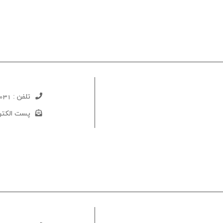
تلفن :
031-52733520
پست الکتر