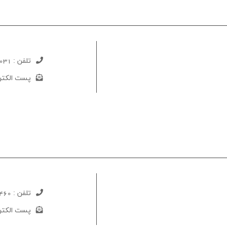
تلفن :
031-52733291
پست الکتر
تلفن :
460
پست الکتر