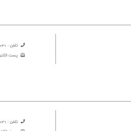
تلفن :
031-52733240
پست الکتر
تلفن :
031-52733451