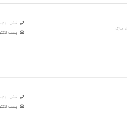
تلفن :
031-52735110
 مبارکه
پست الکتر
تلفن :
031-52733404
پست الکتر