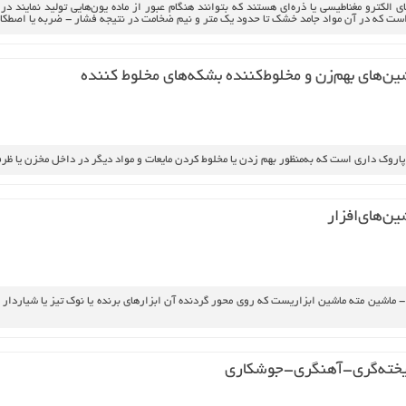
توهاي‌ يونساز پرتوهاي‌ الكترو مغناطيسي‌ يا ذره‌اي‌ هستند كه‌ بتوانند هنگام‌ عبور از ماده‌ يون‌هايي‌ توليد ن
ر آن‌ مواد جامد خشك‌ تا حدود يك‌ متر و نيم‌ ضخامت‌ در نتيجه‌ فشار - ضربه‌ يا اصطكاك‌ تبديل‌ به‌ قطعات‌ 
ين‌هاي‌ بهم‌زن‌ و مخلوط‌كننده‌ بشكه‌هاي‌ مخلوط‌ كننده‌
 پاروك‌ داري‌ است‌ كه‌ به‌منظور بهم‌ زدن‌ يا مخلوط‌ كردن‌ مايعات‌ و مواد ديگر در داخل‌ مخزن‌ يا ظر
شين‌هاي‌افزار
 ماشين‌ مته‌ ماشين‌ ابزاريست‌ كه‌ روي‌ محور گردنده‌ آن‌ ابزارهاي‌ برنده‌ يا نوك‌ تيز يا شياردار
ريخته‌گري‌-آهنگري‌-جوشكاري‌