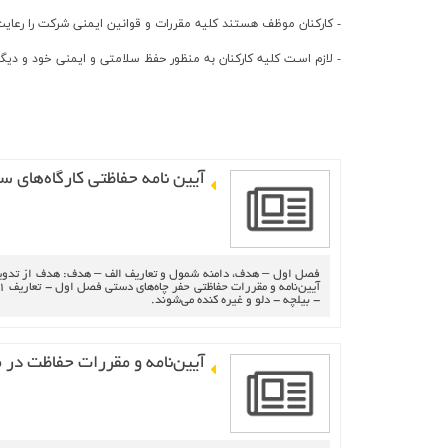
ارتباط با ما
- كاركنان موظف هستند كليه مقررات و قوانين ايمني شركت را رعايت 
- لازم اسـت کليه کارکنان به منظور حفظ سلامتي و ايمني خود و ديگران
آيين‌ نامه‌ حفاظتي‌ كارگاه‌هاي‌ س
- بيلچه‌ - دلو و غيره‌ كنده‌ مي‌شوند.
آيين‌نامه‌ و مقررات‌ حفاظت‌ در 