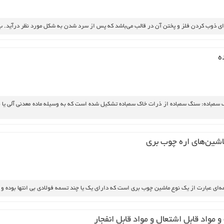
اي‌ ذوب‌ كردن‌ فلز و پختن‌ آن‌ در قالب‌ مي‌باشد كه‌ پس‌ از سرد شدن‌ به‌ شكل‌ مورد نظر درآيد. ب
‌
سمباده:‌ سنگ‌ سمباده‌ از ذرات‌ خاك‌ سمباده‌ تشكيل‌ شده‌ است‌ كه‌ به‌ وسيله‌ ماده‌ معدني‌ آلي‌ يا
شين‌هاي‌ اره‌ چوب‌ بري‌
‌اي‌ عبارت‌ از يك‌ نوع‌ ماشين‌ چوب‌ بري‌ است‌ كه‌ داراي‌ يك‌ يا چند تسمه‌ فولادي‌ بي‌ انتها بوده‌ و 
و مواد قابل‌ اشتعال و مواد قابل‌ انفجار