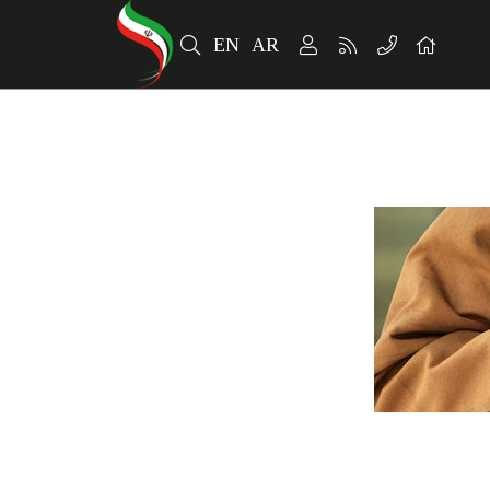
EN
AR