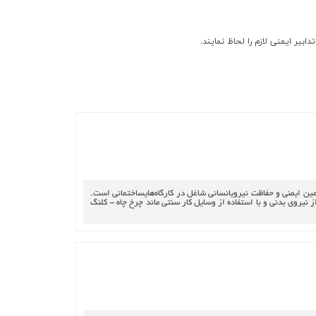
بير ايمني لازم را لحاظ نمايند.
فصل اول – هدف، دامنه شمول و تعاريف الف – هدف: هدف از تدوين اين آيين‎نامه پيشگيري از حوادث منجر به‎صدمات و خسارات‎جاني‎و مالي در عمليات‎ساختماني و تامين ايمني و حفاظت نيروي‎انساني شاغل در كارگاه‌هاي‎ساختماني است.
هايي‌ هستند كه‌ با استعانت‌ از نيروي‌ بدني‌ و با استفاده‌ از وسايل‌ كار سنتي‌ ماند چرخ‌ چاه‌ - كلنگ‌