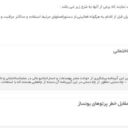
نمايند كه برخي از آنها به شرح زير مي باشد :
 قبل از اقدام به هرگونه فعاليتي،از دستورالعملهاي مرتبط استفاده و حداکثر مراقبت و تدا
اختماني‌
آيين‌نامه‌ و مقررات‌ حفاظتي‌ حفر چاه‌هاي‌ دستي‌ فصل‌ اول‌ - تعاريف‌ 1 - چاه‌ دستي‌: منظور از چاه‌ دستي‌ در اين‌ آيين‌نامه‌ آن‌ دسته‌ از چاه‌
مقابل‌ خطر پرتوهاي‌ يونساز