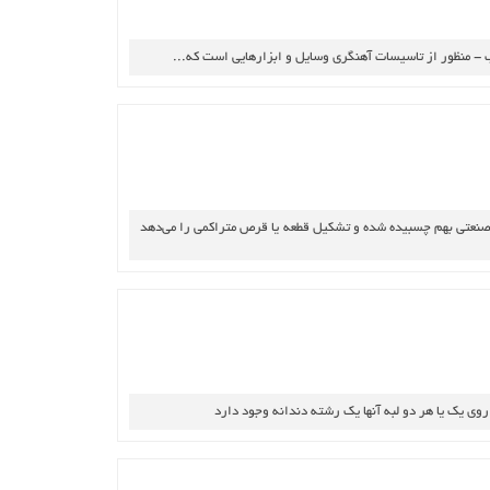
‌ - منظور از تاسيسات‌ آهنگري‌ وسايل‌ و ابزارهايي‌ است‌ كه‌...
 صنعتي‌ بهم‌ چسبيده‌ شده‌ و تشكيل‌ قطعه‌ يا قرص‌ متراكمي‌ را مي‌دهد
روي‌ يك‌ يا هر دو لبه‌ آنها يك‌ رشته‌ دندانه‌ وجود دارد