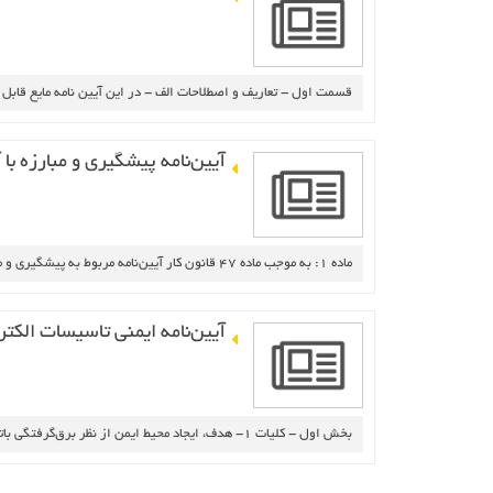
قسمت‌ اول‌ - تعاريف‌ و اصطلاحات‌ الف‌ - در اين‌ آيين‌ نامه‌ مايع‌ قابل‌ اشتعال‌ به‌ م
آيين‌نامه‌ پيشگيري‌ و مبارزه‌ با
ماده‌ 1: به‌ موجب‌ ماده‌ 47 قانون‌ كار آيين‌نامه‌ مربوط‌ به‌ پيشگيري‌ و مبارزه‌ با آتش‌ سوزي‌ در كليه‌ كارگاه‌ها به‌ شرح‌ زير تدوين‌ مي‌گردد. فصل‌ اول‌ - وسايل‌ پيشگيري‌ و مبارزه‌ با آتش‌ سوزي‌
آيين‌نامه‌ ايمني‌ تاسيسات‌ الكتري
بخش‌ اول‌ - كليات‌ 1- هدف‌، ايجاد محيط‌ ايمن‌ از نظر برق‌گرفتگي‌ باتوجه‌ به‌مقررات‌ ودستورالعمل‌هاي‌ اين‌ آيين‌نامه‌ مي‌باشد. 2- دامنه‌كاربرد - اين‌ آيين‌نامه‌ براي‌ اجرا در كليه‌ كارگاه‌ها