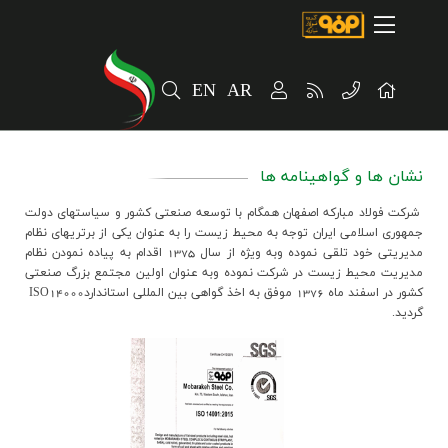
صفحه اصلی
درباره شرکت
EN
AR
مسیر ماندگار
خرید و تامین کنندگان
نشان ها و گواهینامه ها
فروش و مشتریان
شركت فولاد مباركه اصفهان همگام با توسعه صنعتي كشور و سياستهاي دولت
ارتباطات و توسعه برند سازمانی
جمهوري اسلامي ايران توجه به محيط زيست را به عنوان يكي از برتريهاي نظام
مديريتي خود تلقي نموده وبه ويژه از سال 1375 اقدام به پياده نمودن نظام
مديريت محيط زيست در شركت نموده وبه عنوان اولين مجتمع بزرگ صنعتي
مسئولیت های اجتماعی
كشور در اسفند ماه 1376 موفق به اخذ گواهي بين المللي استانداردISO14000
گرديد.
پروژه های سرمایه گذاری
پایداری
سهامداران