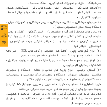
ارتباط با ما
سر شيلنگ – ابزارها و تجهيزات اندازه گيري - سنگ سمباده .
7) كالاهاي الكتريكي – سوئيچها – اتصال دهنده هاي برقي – دستگاههاي هشدار
دهنده – انواع کابلها - لوازم ابزار دقيق - لامپها - انواع باطريها و چراغ قوه ها -
عايقهاي الکتريکي و ... .
8) سيمهاي جوشكاري – الكترود جوشكاري – پودر جوشكاري و تجهيزات برش -
دستگاه بسته بندي (مخصوص بستها ) .
نظرس
نظرس
9) لباس هاي محافظ ( ضد آب و مخصوص ) – لباس گرمکن - كفش و پوتين
پورتا
پورتا
– لوازم ايمني و آتش نشاني – انواع چوب مورد نياز شركت ( از قبيل چهار تراش
، فيبر ، تراورس ، هفت لايه و ... ) فيلتر غبارگير جهت فيلتراسيون در
ایمی
ایمی
فولادسازي - فيلتر هوا .
10) انواع فرم هاي چاپي – كاغذ هاي معمولي و كاغذ هاي NCR – خبر نامه
فولاد - انواع برچسبها و اتيکت ها - کاغذهاي مخصوص بسته بندي .
11) انواع پيچ و مهره ها ، ميخ - سيم بکسلها - بيرينگها - ريلهاي جرثقيل -
افشانکها - بستهاي آلومينيومي.
12) گياهان تزئيني - انواع پارچه هاي کتاني و ملافه - دستگاه و تجهيزات
عکاسي - تجهيزات رستوران - دستگاه و تجهيزات مراکز بهداشتي و بيمارستاني
- دستگاههاي تهيه مطبوع و رادياتورها - تجهيزات لوازم خانگي .
خريد اضطراري که مسئوليت خريد اقلام فوري و ضروري موردنياز خط توليد را
بعهده دارد نيز يکي از زير مجموعه هاي خريد مواد مصرفي مي باشد .
مديريت خريد مواد مصرفي فروش اقلام مازاد بر مصرف ، ضايعات و همچنين
محصولات جانبي از قبيل : آهک ، پوسته اکسيدي ، انواع گازها و ... را از طريق
مزايده عمومي بعهده دارد .