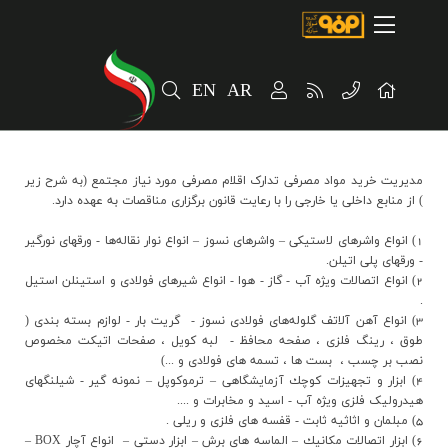
صفحه اصلی
درباره شرکت
EN
AR
مسیر ماندگار
خرید و تامین کنندگان
مديريت خريد مواد مصرفي تدارک اقلام مصرفي مورد نياز مجتمع (به شرح زير
فروش و مشتریان
) از منابع داخلي يا خارجي را با رعايت قانون برگزاري مناقصات به عهده دارد.
ارتباطات و توسعه برند سازمانی
1) انواع واشرهاي لاستيكي – واشرهاي نسوز – انواع نوار نقاله‌ها - ورقهاي نورگير
- ورقهاي پلي اتيلن.
مسئولیت های اجتماعی
2) انواع اتصالات ويژه آب - گاز - هوا - انواع شيرهاي فولادي و استينلن استيل
.
3) انواع آهن آلاتف گلوله‌هاي فولادي نسوز - گريت بار - لوازم بسته بندي (
پروژه های سرمایه گذاری
طوق ، رينگ فلزي ، صفحه محافظ - لبه کويل ، صفحات اتيکت مخصوص
نصب بر چسب ، بست ها ، تسمه هاي فولادي و ...)
پایداری
4) ابزار و تجهيزات كوچك آزمايشگاهي – ترموكوپل – نمونه گير - شيلنگهاي
هيدروليک فلزي ويژه آب - اسيد و مخابرات و ....
سهامداران
5) مبلمان و اثاثيه ثابت - قفسه هاي فلزي و ريلي .
6) ابزار اتصالات مكانيك – الماسه هاي برش – ابزار دستي – انواع آچار BOX –