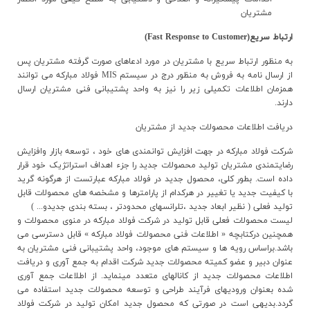
مشتريان
ارتباط سريع(Fast Response to Customer)
به منظور ارتباط سريع با مشتريان در مورد ادعاهاي صورت گرفته مشتريان پس
از ارسال نامه به فروش به منظور درج در سيستم MIS فولاد مبارکه مي توانند
همزمان اطلاعات تکميلي زير را نيز به واحد پشتيباني فني مشتريان ارسال
دارند.
دريافت اطلاعات محصولات جديد از مشتريان
شرکت فولاد مبارکه در جهت افزايش توانمندي هاي خود ، توسعه بازار وافزايش
رضايتمندي مشتريان توليد محصولات جديد را جزء اهداف استراتژيک خود قرار
داده است. بطور کلي، محصول جديد در فولاد مبارکه عبارتست از هرگونه گريد
با کيفيت جديد يا تغيير در هرکدام از پارامترها و مشخصه هاي محصولات قابل
توليد فعلي ( نظير ابعاد جديد ،تلرانسهاي محدودتر ، بسته بندي جديدو... )
ليست محصولات فعلي قابل توليد در شرکت فولاد مبارکه در منوي محصولات و
همچنين درکتابچه « اطلاعات فني محصولات فولاد مبارکه » قابل دسترسي مي
باشد.براساس رويه ها و سيستم هاي موجود، واحد پشتيباني فني مشتريان به
عنوان دبير و عضو کميته محصولات جديد شرکت اقدام به جمع آوري و دريافت
اطلاعات محصولات جديد از کانالهاي متعدد مينمايد. از اطلاعات جمع آوري
شده بعنوان وروديهاي فرآيند طراحي و توسعه محصولات جديد استفاده مي
گردد.بديهي است در صورتي که محصول جديد امکان توليد در شرکت فولاد