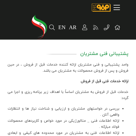
صفحه اصلی
درباره شرکت
EN
AR
مسیر ماندگار
خرید و تامین کنندگان
پشتیبانی فنی مشتریان
فروش و مشتریان
واحد پشتيباني و فني مشتريان ارائه كننده خدمات قبل از فروش ، در حين
ارتباطات و توسعه برند سازمانی
فروش و پس از فروش محصولات به مشتريان مي باشد.
ارائه خدمات فني قبل از فروش
مسئولیت های اجتماعی
خدمات قبل از فروش به مشتريان اساساً با اهداف زير برنامه ريزي و اجرا مي
پروژه های سرمایه گذاری
گردد:
بررسي در خواستهاي مشتريان و ارزيابي و شناخت نياز ها و انتظارات
پایداری
واقعي آنان .
ارائه اطلاعات فني _ متالورژيکي در مورد خواص و کاربردهاي محصولات
سهامداران
فولاد مبارکه .
ارائه اطلاعات فني به مشتريان در مورد محدوده هاي کيفي و ابعادي