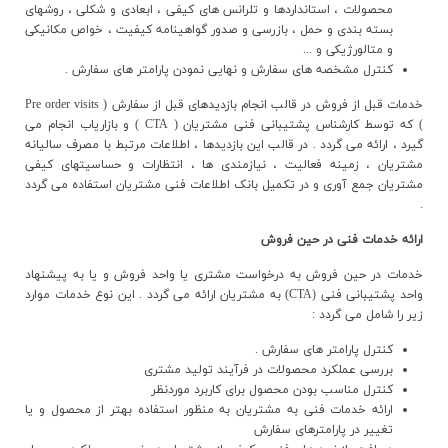
محصولات ، استانداردها و تلرانس هاي کيفي ، ابعادي و شکلي ، روشهاي
ارتباط با ما
بسته بندي و حمل ، بازرسي و صدور گواهينامه کيفيت ، خواص مکانيکي
و متالورژيکي و ...
کنترل مشخصه هاي سفارش و نهايي نمودن پارامتر هاي سفارش .
خدمات قبل از فروش در قالب انجام بازديدهاي قبل از سفارش ( Pre order visits
) که توسط کارشناس پشتيباني فني مشتريان ( CTA ) و بازارياب انجام مي
گيرد ، ارائه مي گردد . در قالب اين بازديدها ، اطلاعات مرتبط با مصرف ساليانه
مشتريان ، زمينه فعاليت ، نيازمندي ها ، انتظارات و حساسيتهاي کيفي
مشتريان جمع آوري و در تکميل بانک اطلاعات فني مشتريان استفاده مي گردد
.
ارائه خدمات فني در حين فروش
خدمات در حين فروش به درخواست مشتري يا واحد فروش و يا به پيشنهاد
واحد پشتيباني فني (CTA) به مشتريان ارائه مي گردد . اين نوع خدمات موارد
زير را شامل مي گردد :
کنترل پارامتر هاي سفارش .
بررسي عملکرد محصولات در فرآيند توليد مشتري
کنترل مناسب بودن محصول براي کاربرد موردنظر
ارائه خدمات فني به مشتريان به منظور استفاده بهتر از محصول و يا
تغيير در پارامترهاي سفارش