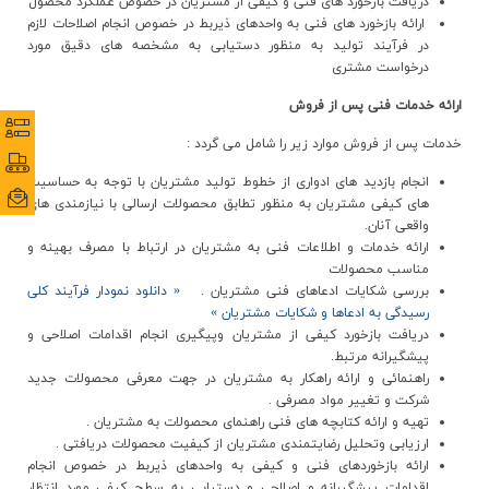
دريافت بازخورد هاي فني و کيفي از مشتريان در خصوص عملکرد محصول
ارائه بازخورد هاي فني به واحدهاي ذيربط در خصوص انجام اصلاحات لازم
در فرآيند توليد به منظور دستيابي به مشخصه هاي دقيق مورد
درخواست مشتري
ارائه خدمات فني پس از فروش
نظرس
نظرس
خدمات پس از فروش موارد زير را شامل مي گردد :
پورتا
پورتا
انجام بازديد هاي ادواري از خطوط توليد مشتريان با توجه به حساسيت
ایمی
ایمی
هاي کيفي مشتريان به منظور تطابق محصولات ارسالي با نيازمندي هاي
واقعي آنان.
ارائه خدمات و اطلاعات فني به مشتريان در ارتباط با مصرف بهينه و
مناسب محصولات
بررسي شکايات ادعاهاي فني مشتريان .
« دانلود نمودار فرآيند کلي
رسيدگي به ادعاها و شکايات مشتريان »
دريافت بازخورد کيفي از مشتريان وپيگيري انجام اقدامات اصلاحي و
پيشگيرانه مرتبط.
راهنمائي و ارائه راهکار به مشتريان در جهت معرفي محصولات جديد
شرکت و تغيير مواد مصرفي .
تهيه و ارائه کتابچه هاي فني راهنماي محصولات به مشتريان .
ارزيابي وتحليل رضايتمندي مشتريان از کيفيت محصولات دريافتي .
ارائه بازخوردهاي فني و کيفي به واحدهاي ذيربط در خصوص انجام
اقدامات پيشگيرانه و اصلاحي و دستيابي به سطح کيفي مورد انتظار