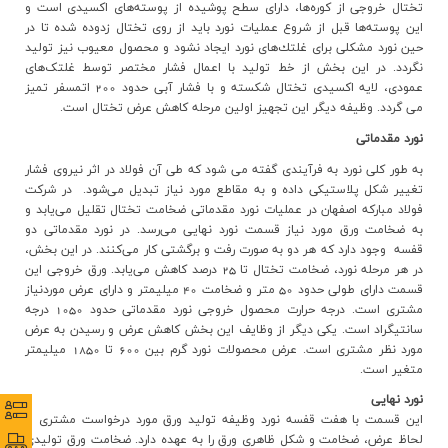
تختال خروجي از كوره‌ها، داراي سطح پوشيده از پوسته‌هاي اكسيدي است و
اين پوسته‌ها قبل از شروع عملیات نورد بايد از روي تختال زدوده شده تا در
حین نورد مشكلي براي غلتك‌هاي نورد ایجاد نشود و محصول معيوب نيز توليد
نگردد. در این بخش از خط تولید با اعمال فشار مختصر توسط غلتک‌های
عمودی، لایه اکسیدی تختال شکسته و با فشار آبی حدود 200 اتمسفر تمیز
می گردد. وظيفه ديگر اين تجهيز اولین مرحله كاهش عرض تختال است
.
نورد مقدماتي
به طور كلي نورد به فرآيندي گفته مي شود كه طي آن فولاد در اثر نیروی فشار
تغيير شكل پلاستیکی داده و به مقاطع مورد نياز تبديل مي‌شود.
در شرکت
فولاد مباركه اصفهان در عمليات نورد مقدماتي ضخامت تختال تقليل مي‌يابد و
به ضخامت ورق مورد نياز قسمت نورد نهايي مي‌رسد. در نورد مقدماتي دو
قفسه
وجود دارد كه هر دو به صورت رفت و برگشتي كار مي‌كنند. در این بخش،
در هر مرحله نورد، ضخامت تختال تا 25 درصد كاهش مي‌يابد. ورق خروجي این
قسمت داراي طولي حدود 50 متر و ضخامت 40 ميليمتر و داراي عرض موردنياز
مشتري است. درجه حرارت محصول خروجي نورد مقدماتي حدود 1050 درجه
سانتیگراد است. یکی دیگر از وظایف این بخش کاهش عرض و رسیدن به عرض
مورد نظر مشتری است. عرض محصولات نورد گرم بین 600 تا 1850 میلیمتر
متغیر است.
نورد نهايي
نظرس
نظرس
اين قسمت با هفت قفسه نورد وظيفه توليد ورق مورد درخواست مشتري از
لحاظ عرض، ضخامت و شكل ظاهري ورق را به عهده دارد. ضخامت ورق توليدي
پورتا
پورتا