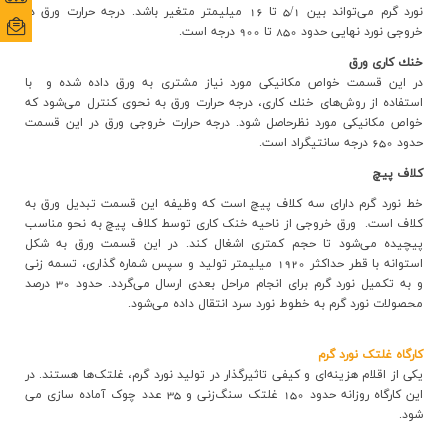
نورد گرم مي‌تواند بين 5/1 تا 16 ميليمتر متغير باشد. درجه حرارت ورق در
ایمی
ایمی
خروجي نورد نهایی حدود 850 تا 900 درجه است
.
خنك كاري ورق
در اين قسمت خواص مكانيكي مورد نياز مشتري به ورق داده شده و
با
استفاده از روش‌هاي خنك كاري، درجه حرارت ورق به نحوي كنترل مي‌شود كه
خواص مكانيكي مورد نظرحاصل شود. درجه حرارت خروجي ورق در اين قسمت
حدود 650 درجه سانتيگراد است
.
كلاف پيچ
خط نورد گرم داراي سه كلاف پيچ است که وظيفه اين قسمت تبديل ورق به
كلاف است.
ورق خروجي از ناحيه خنک کاری توسط كلاف پيچ به نحو مناسب
پیچیده مي‌شود تا حجم كمتري اشغال كند. در اين قسمت ورق به شكل
استوانه با قطر حداکثر 1920 میلیمتر تولید و سپس شماره گذاري، تسمه زنی
و به تکمیل نورد گرم برای انجام مراحل بعدی ارسال می‌گردد. حدود 30 درصد
محصولات نورد گرم به خطوط نورد سرد انتقال داده مي‌شود
.
کارگاه غلتک نورد گرم
یکی از اقلام هزینه‌ای و کیفی تاثیرگذار در تولید نورد گرم، غلتک‌ها هستند. در
این کارگاه روزانه حدود 150 غلتک سنگ‌زنی و 35 عدد چوک آماده سازی می
شود
.