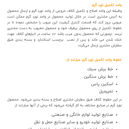
واحد تكميل نورد گرم
وظيفه اين واحد اصلاح و تكميل كلاف خروجي از واحد نورد گرم و ارسال محصول
به آدرس مشتري است. در خلال توليد محصول در واحد نورد گرم ممكن است
عيوبي بروز كند كه قسمت كنترل كيفيت اين عيوب را مشخص نموده تا در
خطوط تكميل از روي محصول برطرف شود و محصول معيوب به دست مشتري
نرسد. درصورتي كه محصول بدون عيب باشد 72 ساعت در انبارهاي كلاف جهت
خنك شدن مي ماند و پس از نصب
برچسب استاندارد و بسته بندي طبق
سفارش مشتري ارسال مي‌گردد
.
خطوط واحد تكميل نورد گرم عبارتند از
:
خط برش سبك
خط برش سنگين
اسكين پاس
تمپرميل
در اين خطوط كلاف طبق سفارش مشتري اصلاح و بسته بندي مي‌شود. محصول
نورد گرم در صنايع مختلف به كار گرفته مي‌شود که برخي از آنها عبارتند از
:
صنایع توليد لوازم خانگي و صنعتی
صنایع توليد خودرو و سایر صنایع حمل و نقل