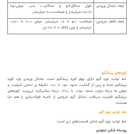
ارتباط با ما
ابعاد تختال ورودي
طول حداقل5/4 و حداکثر10 متر، عرض650
تا1880ميليمتر و ضخامت200 ميليمتر
ابعاد كلاف خروجی
ضخامت 5/1 تا 16 ميليمتر، عرض 600 تا 1880
ميليمتر و وزن کلاف 9 تا 28 تن
كوره‌هاي پيشگرم
خط توليد نورد گرم داراي چهار كوره پيشگرم است. تختال ورودي وارد کوره
پيشگرم شده و پس از گذشت حدود 150 تا 180 دقيقه بر اساس کیفیت و
عرض به درجه حرارت حدود 1250 تا 1280 درجه سانتيگراد مي‌رسد. كوره‌هاي
پيشگرم قابليت دريافت تختال گرم خروجي از ناحيه فولادسازي را هم دارا
هستند
.
خط تولید نورد گرم
خط تولید نورد گرم شامل قسمت‌های زیر است:
پوسته شكن عمودي