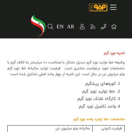
صفحه اصلی
درباره شرکت
EN
AR
مسیر ماندگار
خرید و تامین کنندگان
ناحيه نورد گرم
فروش و مشتریان
وظيفه خط توليد نورد گرم تبديل تختال با ضخامت200 ميليمتر به كلاف گرم با
ارتباطات و توسعه برند سازمانی
مشخصات مورد درخواست مشتري است.
ظرفیت توليد سالیانه خط نورد گرم
5/5 ميليون تن در سال است. این
ناحيه از چهار واحد اصلی تشكيل شده است:
مسئولیت های اجتماعی
کوره‌های پیشگرم
خط توليد نورد گرم
پروژه های سرمایه گذاری
کارگاه غلتک نورد گرم
واحد تكميل نورد گرم
پایداری
مشخصات خط توليد واحد نورد گرم
سهامداران
ظرفيت کنونی
ساليانه 5/5 ميليون تن