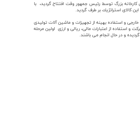
كارخانه بزرگ توسط رئيس جمهور وقت افتتاح گرديد، با
ين كالاي استراتژيك بر طرف گرديد.
خارجي و استفاده بهينه از تجهيزات و ماشين آلات توليدي
ت و استفاده از اعتبارات مالي، ريالي و ارزي اولين مرحله
رديده و در حال انجام مي ­باشند.