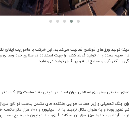
زمینه تولید ورق‌های فولادی فعالیت‌ می‌نماید. این شرکت با ماموریت ایفا
راز سهم عمده‌ای از تولید فولاد کشور را جهت استفاده در صنایع خودروسازی
گی و الکتریکی و صنایع لوله و پروفایل تولید می‌نماید.
اسلامي ايران است در زميني به مساحت 35 كيلومتر مربع در نزديکي شهر مباركه و در
وران جنگ تحميلي و زير حملات هوايي جنگنده هاي دشمن بدست تواناي سربازا
م نظير بوده و به عنوان مثال نزديك به
18
ميليون و
700
هزار متر مكعب خاك
ر تن آرماتور ، حدود
150
هزار تن اسكلت فلزي، يك ميليون متر مربع نصب پ