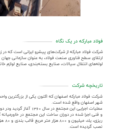
ارتباط با ما
فولاد مبارکه در یک نگاه
شرکت فولاد مبارکه از شرکت‌های پیشرو ایرانی است که در 
ارتقای سطح فناوری صنعت فولاد، به عنوان سازمانی جهان ت
لوله‌های انتقال سیالات، صنایع بسته‌بندی، صنایع لوازم خان
تاریخچه شرکت
شركت فولاد مباركه اصفهان كه اكنون يكي از بزرگترين واحدهاي صنعتي جمهوري 
شهر اصفهان واقع شده است.
عمليات اجرايي اين مجتمع در سال
1360
آغاز گرديد ودر د
و فني اجرا شده در دوران ساخت اين مجتمع در خاورميانه ك
ريزي، يك ميليون و
800
هزار متر مربع قالب بندي و
80
هزا
نصب گرديده است.