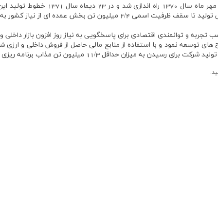
 مهر ماه سال
1370
راه اندازي شد و در
23
ديماه سال
1371
خطوط توليد اين 
جي توليد تا سقف ظرفيت اسمي
2/4
ميليون تن بخش عمده اي از نياز كشور به ا
جربه و توانمندي اقتصادي براي پاسخگويي به نياز روز افزون بازار داخلي و 
ح هاي توسعه نمود و با استفاده از منابع مالي حاصل از فروش داخلي و ارزي شرك
ا، توليد شرکت براي رسيدن به ميزان حداقل
11/3
ميليون تن مذاب برنامه ­ريزي گ
ید.