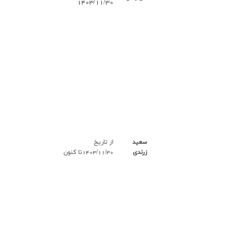
1403/11/30
سعید
از تاریخ
زرندی
1403/11/30تا کنون