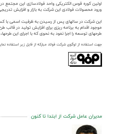
اولين كوره قوس الكتريكي واحد فولادسازي اين مجتمع در
ورود محصولات فولادي اين شركت به بازار و افزايش تدري
اين شركت در سالهاي پس از رسيدن به ظرفيت اسمي با كسب ت
موجود اقدام به برنامه ريزي براي افزايش توليد در قالب طر
طرحهاي توسعه را اجرا نمود به نحوي که با اجراي اين طرح­ه
جهت استفاده از لوگوی شرکت فولاد مبارکه از فایل‌ زیر استفاده نمای
مدیران عامل شرکت از ابتدا تا کنون