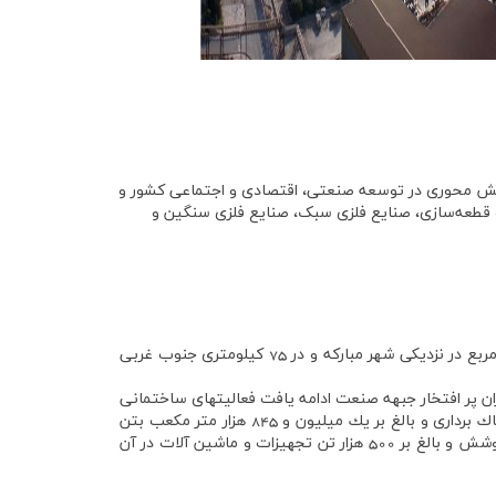
ی نقش محوری در توسعه صنعتی، اقتصادی و اجتماعی کشور و
 و قطعه‌سازی، صنایع فلزی سبک، صنایع فلزی سنگین و
75
كيلومتري جنوب غربي
ن پر افتخار جبهه صنعت ادامه يافت فعاليتهاي ساختماني
 برداري و بالغ بر يك ميليون و
845
هزار متر مكعب بتن
وشش و بالغ بر
500
هزار تن تجهيزات و ماشين آلات در آن