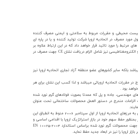
انين زييست محيطي و مقررات مربوط به سلامتي و ايمني مصرف کننده
اجرائي مورد نظر در اتحاديه اروپا ميباشد.با الصاق نشان CE برروي محصول مورد مصرف در اتحاديه اروپا شرکت توليد کننده و يا در پاره اي
مرتبط را مورد تائيد قرار خواهد داد که در اين ارتباط علاوه بر
محصولات فولادي ساختماني محصولات ديگري از قبيل ماشين آلات،تجهيزات برقي،تجهيزات پزشکي و الکترومغناطيسي نيز شامل الزام دريافت نشان CE جهت مصرف در
در 27 کشور عضو اتحاديه اروپا الزامي ميباشد بلکه ساير کشورهاي عضو منطقه آزاد تجاري اتحاديه اروپا نيز
ات مندرج در مقررات اتحاديه اروپائي ميباشد و لذا کسب اين نشان براي هر
واهد بود .
ي مهندسي، جاده و پل که عمدتا بصورت فولادهاي گرم نورد شده
يگردند با قرار گرفتن در چهارچوب الزامات مندرج در دستور العمل محصولات ساختماني تحت عنوان
از آنجائيکه براساس اعلاميه هاي رسمي جامعه اروپايي واردات هرگونه محصول گرم فولادي ساختماني به مرزهاي اتحاديه اروپا از اول سپتامبر 2006 منوط به انطباق اين
 العمل CPD ميگرديد شرکت فولاد مبارکه نيز بمنظور حفظ سهم خود در بازار استراتژيک اروپا با اقدامي اساسي و
بر مبناي مميزيهاي انجام شده شرکت مميزي خارجي در تاريخ 86/11/01 موفق به دريافت نشان CE جهت محصولات گرم نورد شده براساس استاندارد EN 10025-2004