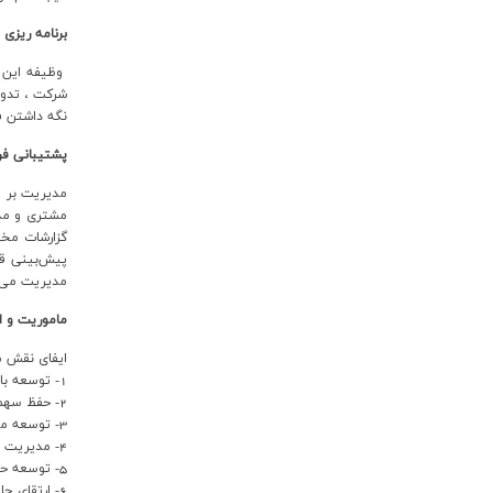
ارتباط با ما
برنامه ریزی 
وظيفه اين و
شرکت ، تدوي
نگه داشتن فر
پشتيباني فر
مديريت بر 
مشتري و مدي
گزارشات مخت
پيش‌بيني قي
مديريت مي‌ب
ماموریت و 
ایفای نقش م
1- توسعه بازار محصولات ویژه و تختال
2- حفظ سهم فروش در بازارهای صادراتی کنونی و ورود به بازارهای هدف جدید
3- توسعه مدل های علمی در مطالعات بازار
4- مدیریت موثر بر شبکه توزیع و خرده فروشی
5- توسعه حمل ریلی
6- ارتقای جایگاه برند شرکت