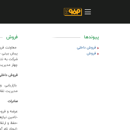
صفحه اصلی
درباره شرکت
مسیر ماندگار
پیوندها
فروش
خرید و تامین کنندگان
فروش داخلی
معاونت فروش
فروش
فروش و مشتریان
پيش بيني شد
شرکت به نتا
چهار مديريت
ارتباطات و توسعه برند سازمانی
فروش داخلي
مسئولیت های اجتماعی
بازاريابي و
مديريت تقاض
پروژه های سرمایه گذاری
صادرات
پایداری
عرضه و فروش
-تامين نيازه
سهامداران
-حفظ و ارت
-ايجاد نام آ