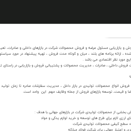
 و بازاريابي مسئول عرضه و فروش محصولات شرکت در بازارهاي داخلي و صادرات، تعيي
ه ، ارائه برنامه هاي بلند ، ميان و کوتاه مدت فروش ، تهيه پيشنهاد در مورد سيا
يج مورد نظر اقتصادي مي باشد .
 فروش داخلي ، صادرات ، مديريت محصولات و پشتيباني فروش و بازاريابي در راستاي تح
 فروش انواع محصولات توليدي در بازار داخل ، مديريت سفارشات صادره تا زمان توليد و
ا و قيمت، توسعه بازارهاي فروش از جمله وظايف مهم اين واحد است.
 بخشي از محصولات توليدي شرکت در بازارهاي جهاني با هدف :
اي ارزي لازم براي طرح هاي توسعه و خريد لوازم يدکي و مواد
قاء سطح کيفي محصولات توليدي شرکت
وري و اعتبار جهاني براي شرکت فولاد مبارکه