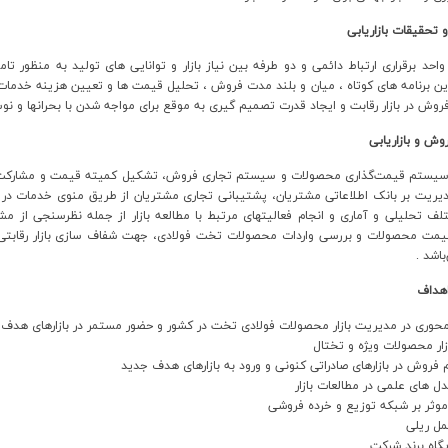
و تحقیقات بازاریابی
احد برقراري ارتباط دائمي و دو طرفه بين نياز بازار و توانايي هاي توليد به منظور 
ن برنامه هاي کوتاه ، ميان و بلند مدت فروش ، تحليل قيمت ها و تعيين هزينه خدمات 
وش در بازار رقابت و ايجاد قدرت تصميم گيري به موقع براي مواجه شدن با بحرانها و نوسا
وش و بازاريابي
سيستم قيمت‌گذاري محصولات و سيستم تجاري فروش، تشکيل کميته قيمت و مشارکت 
ريت بر بانک اطلاعاتي مشتريان، پشتيباني تجاري مشتريان از طريق منوي خدمات در 
لف تحليلي و آماري و انجام فعاليتهاي مرتبط با مطالعه بازار از جمله نظرسنجي از مشتر
مت محصولات و بررسي واردات محصولات تخت فولادي، جهت شفاف سازي بازار رقابتي و
اشد .
اهداف
حوری در مدیریت بازار محصولات فولادی تخت در کشور و حضور مستمر در بازارهای هدف 