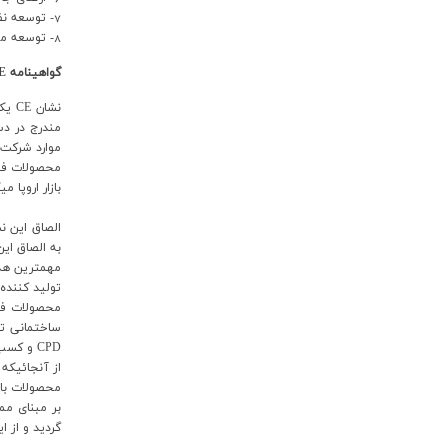
7- توسعه نظام جامع پروفایل مشتریان
8- توسعه مطالعات بازار بر تمرکز بر محصولات ویژه
گواهينامه CE
نشا
موارد شرکت 
بازار اروپا
به الصاق اي
توليد کننده
محصولات فول
CPD و کسب نشان CE راه ورود خود به مرزهاي اتحاديه اروپا جهت مصرف در اين بازار را تضمين مي نمايند.
گرديد و از اين طريق توانست