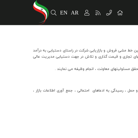
EN
AR
ن خط مشي فروش و بازاريابي شرکت در راستاي دستيابي به درآمد
ستهاي تجاري و قيمت گذاري و تلاش در جهت دستيابي مديريت عالي
قق مسئوليتهاي معاونت ، انجام وظيفه مي نمايند .
 حمل ، رسيدگي به ادعاهاي احتمالي ، جمع آوري اطلاعات بازار ،