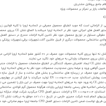
ن CE يکي از الزاماتي است که مويد انطباق محصول مصرفي در اتحاديه اروپا با کليه قو
مندرج در دستور العمل هاي 
حقوقي مسئول در توزيع محصول مورد نظر تامين کليه الزامات مندرج در دستور العمل هاي 
 ميگردند.
الصاق اين نشان نه تنها برروي کليه محصولات مورد مصرف 
ن نشان برروي محصولات وارداتي به مرزهاي خود تاکيد مي نمايند.
مهمترين هدف نشان CE ايجاد اطمينان مصرف کنندگان در انطباق مشخصات محصول با الزام
 مبين گواهي ورود و عرضه بدون محدوديت محصولات مورد نظر به مرزهاي اتحاديه اروپا خ
ادي مورد مصرف در زيرسازه هاي ساختماني و بخش هاي ساخت و ساز از قبيل سازه ها
ساختماني تحت پوشش استاندارد جديد EN 10025-2004 توليد م
محصولات با استاندارد EN 10025-2004 و الزامات دستور
 ضمن تامين الزامات دستور العمل CPD جامعه اروپا سهم صادراتي خود در بازار اروپا را نيز در ابعاد جديد حفظ نمايد.