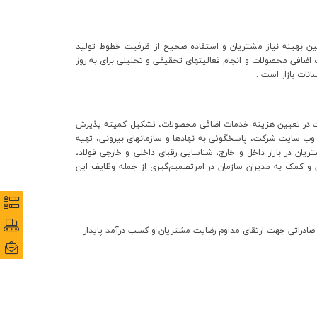
تامين بهينه نياز مشتريان و استفاده صحيح از ظرفيت خطوط توليد
اضافي محصولات و انجام فعاليتهاي تحقيقي و تحليلي براي به روز
نات بازار است .
در تعيين هزينه‌ خدمات اضافي محصولات، تشکيل کميته پذيرش
وب سايت شرکت، پاسخگوئي به نهادها و سازمانهاي بيروني، تهيه
يان در بازار داخل و خارج، شناسايي رقباي داخلي و خارجي فولاد،
 کمک به مديران سازمان در امرتصميم‌گيري از جمله وظايف اين
نظرس
نظرس
پورتا
پورتا
صادراتی جهت ارتقای مداوم رضایت مشتریان و کسب درآمد پایدار
ایمی
ایمی