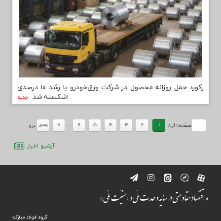
ركورد حمل روزانه محصول در شركت ورق‌خودرو با رشد ۱۰ درصدی
شكسته شد
جديد!
...
8
6
5
4
3
2
1
بعدي
صفحه
1
از
8
برو
آرشيو اخبار
گروه فولاد مبارکه