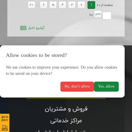
...
20
6
5
4
3
2
1
صفحه
1
از
20
بعدي
برو
آرشيو اخبار
Allow cookies to be stored?
We use cookies to improve your experience. Do you allow cookies
to be saved on your device?
No, don’t allow
Yes, allow
فروش و مشتریان
نظرس
نظرس
مراکز خدماتی
پورتا
پورتا