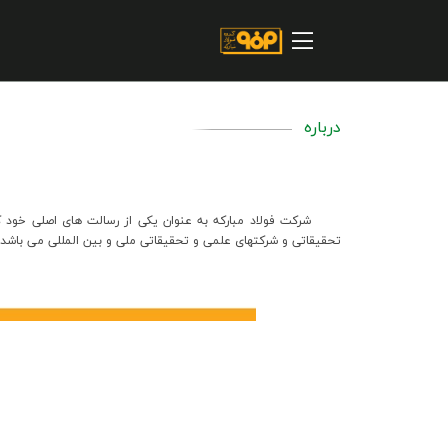
صفحه اصلی
درباره شرکت
مسیر ماندگار
درباره
خرید و تامین کنندگان
فروش و مشتریان
شركت فولاد مباركه به عنوان يكي از رسالت هاي اصلي خود كليه 
ارتباطات و توسعه برند سازمانی
تحقيقاتي و شركتهاي علمي و تحقيقاتي ملي و بين المللي مي باشد.
مسئولیت های اجتماعی
پروژه های سرمایه گذاری
پایداری
سهامداران