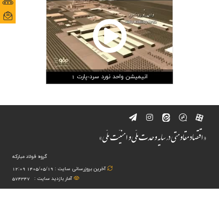
پورتا
پورتا
ارتباط با ما
ایمی
ایمی
انیمیشن واحد نورد سرد-پارت 1
گروه فولاد مبارکه
آخرین بروزرسانی سایت : 1405/05/19 12:09
آمار بازدید سایت :
574347