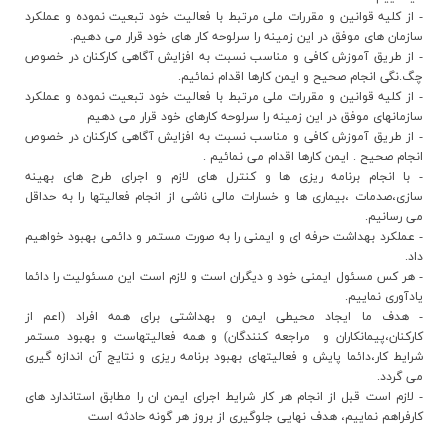
- از کلیه قوانین و مقررات ملی مرتبط با فعالیت خود تبعیت نموده و عملکرد
سازمان های موفق در این زمینه را سرلوحه کار های خود قرار می دهیم.
- از طریق آموزش کافی و مناسب نسبت به افزایش آگاهی کارکنان در خصوص
چگ.نگی انجام صحیح و ایمن کارها اقدام نمائیم.
- از کلیه قوانین و مقررات ملی مرتبط با فعالیت خود تبعیت نموده و عملکرد
سازمانهای موفق در این زمینه را سرلوحه کارهای خود قرار می دهیم
- از طریق آموزش کافی و مناسب نسبت به افزایش آگاهی کارکنان در خصوص
انجام صحیح . ایمن کارها اقدام می نمائیم .
- با انجام برنامه ریزی ها و کنترل های لازم و اجرای طرح های بهینه
سازی،صدمات ،بیماری ها و خسارات مالی ناشی از انجام فعالیتها را به حداقل
می رسانیم.
- عملکرد بهداشت حرفه ای و ایمنی را به صورت مستمر و دائمی بهبود خواهیم
داد.
- هر کس مسئول ایمنی خود و دیگران است و لازم است این مسئولیت را دائما
یادآوری نماییم.
- هدف ما ایجاد محیطی ایمن و بهداشتی برای همه افراد (اعم از
کارکنان،پیمانکاران و مراجعه کنندگان) و همه فعالیتهاست و بهبود مستمر
شرایط کار،دائما پایش و فعالیتهای بهبود برنامه ریزی و نتایج آن اندازه گیری
می گردد.
- لازم است قبل از انجام هر کار شرایط اجرای ایمن ان را مطابق استاندارد های
کارفراهم نماییم، هدف نهایی جلوگیری از بروز هر گونه حادثه است