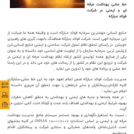
ارتباط با ما
خط مشی بهداشت حرفه
ای و ایمنی در شرکت
فولاد مبارکه
منابع انسانی مهمترین سرمایه فولاد مبارکه است و وظیفه همه ما صیانت از
این سرمایه الهی است .شرکت فولاد مبارکه هماهنگ باجهت گیری های راهبردی
خویشن در راستای تحقق نظام تحول شرکت سلامتی و ایمنی منابع انسانی،این
ارزشمن ترین سرمایه سازمان را از اولویت های اساسی خود دانسته و به عنوان
یکی از صنایع عمده تولیدی کشور ارتقاء نظام بهداشت حرفه ای و ایمنی در
شرکت و ترویج این نظام در کشور را از رسالت های خود می داند و در این راستا
خط مشی و برنامه های خود را تدوین می نماید .
مدیریت شرکت فولاد مبارکه ضمن اعلام تعهد خود به این خط مشی،مشارکت
نظرس
نظرس
کلیه کارکنان،پیمانکاران و سایر ذینفعان را جهت تحقق آن ضروری دانسته و
اعلام می نماید :
پورتا
پورتا
- در همه واحدها و جنبه های ایمنی و بهداشتی به منظور کاهش خطرات و
بهبود شرایط ایمنی و بهداشتی اهداف بلند مدت و کوتاه مدت کمی تدوین می
ایمی
ایمی
گردد.
- نسبت به استقرار،نگهداری و بهبود مستمر سیستم جامع مدیریت بهداشت
حرفه ای و ایمنی بر اساس استاندارد 18001:2007 OHSAS در کلیه بخشهای
تحت کنترل،شامل واحدهای عملیاتی و ستادی شرکت و پیمانکاران اقدام
مینماییم.