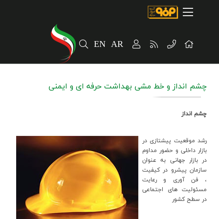
صفحه اصلی
درباره شرکت
EN
AR
مسیر ماندگار
خرید و تامین کنندگان
چشم انداز و خط مشی بهداشت حرفه ای و ایمنی
فروش و مشتریان
ارتباطات و توسعه برند سازمانی
چشم انداز
مسئولیت های اجتماعی
رشد موقعيت پيشتازي در
بازار داخلي و حضور مداوم
پروژه های سرمایه گذاری
در بازار جهاني به عنوان
سازمان پيشرو در کيفيت
پایداری
، فن آوري و رعايت
مسئوليت هاي اجتماعي
در سطح کشور
سهامداران