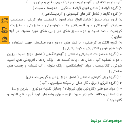
آلومينيوم تکه اي و آلومينيوم نيم کره) ، روي، قلع و چدن و … )
ارتباط با ما
6) گروه قراضه ( شامل انواع قراضه سنگين ، متوسط ، سبك ).
7) گروه گازها ( شامل گاز هاي كپسولي و آزمايشگاهي ).
8) گروه مواد نسوز ( شامل انواع مواد نسوز با كيفيت هاي كربني ، سيليسي ،
نظرس
نظرس
سيليكو آلومينائي ، و آلومينائي بالا ، دولوميتي ، منيزيتي ، منيزيت ،
پورتا
پورتا
كروميت ، ضد اسيد و مواد نسوز شكل دار و بي شكل مورد مصرف در فولاد
سازي ).
ایمی
ایمی
9) گروه الكترود گرافيتي ( با قطر هاي 600و 450 ميليمتر جهت استفاده در
كوره هاي قوس الكتريكي و كوره پاتيلي )
10) گروه محصولات شيميائي صنعتي و آزمايشگاهي ( شامل انواع اسيد ، رزين
، مواد تصفيه آب ، حلال ها ، پاك كننده ها ، زنگ زداها ، افزودني هاي اسيد
شوئي ، كاتاليست ، مواد آزمايشگاهي ، رنگ بتونه ، آب شيشه و چسب هاي
صنعتي ).
11) گروه روان كارهاي صنعتي ( شامل انواع روغن و گريس صنعتي).
12) گروه انرژي ( برق ، گاز متان از شبکه سراسري ، آب )
13) مواد سوختي (گازوئيل براي نيروگاه / وسايل نقليه موتوري ، بنزين و ...)
14) تختال و کلاف خام (در صورت لزوم - براي واحدهاي نورد گرم ، قلع اندود و
گالوانيزه ).
موضوعات مرتبط