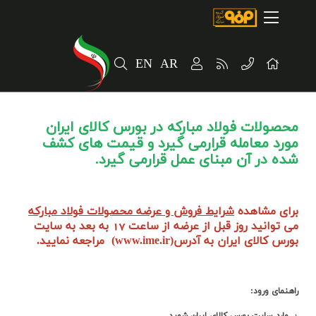
صفحه اصلی
درباره شرکت
EN
AR
مسیر ماندگار
خرید و تامین کنندگان
محصولات فولاد مبارکه در بورس کالای ایران
فروش و مشتریان
مورد معامله قرارمی گیرد و قیمت های کشف
شده در آن مبنای عمل قرارمی گیرد.
ارتباطات و توسعه برند سازمانی
مسئولیت های اجتماعی
برای مشاهده
شرایط فروش و عرضه محصولات فولاد مبارکه
می توانید روز قبل از عرضه از ساعت 17 به بعد به سایت
پروژه های سرمایه گذاری
بورس کالای ایران به آدرس(www.ime.ir) مراجعه نمایید.
پایداری
راهنمای ورود:
سهامداران