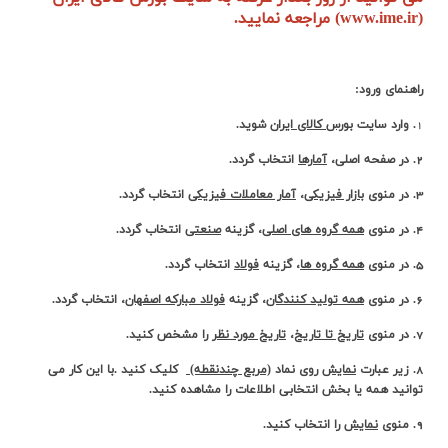
(www.ime.ir) مراجعه نمایید.
راهنمای ورود:
1
. وارد سایت
بورس کالای ایران
شوید.
2. در صفحه اصلی،
آمارها
انتخاب گردد.
3. در منوی
بازار فیزیکی
،
آمار معاملات فیزیکی
انتخاب گردد.
4. در منوی
همه گروه های اصلی
، گزینه
صنعتی
انتخاب گردد.
5. در منوی
همه گروه ها
، گزینه
فولاد
انتخاب گردد.
6. در منوی
همه تولید کنندگان
، گزینه
فولاد مبارکه اصفهان
، انتخاب گردد.
7. در منوی
تاریخ تا تاریخ
،
تاریخ مورد نظر
را مشخص کنید.
8. زیر عبارت
نمایش
روی نماد
(مربع چندنقطه)
کلیک کنید .با این کار می
توانید همه یا بخش انتخابی اطلاعات را مشاهده کنید.
9. منوی
نمایش
را انتخاب کنید.