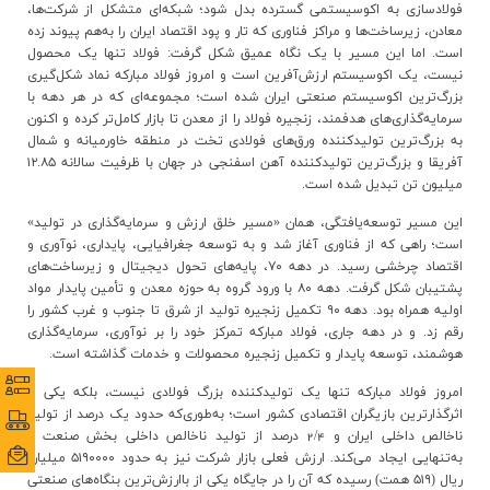
فولادسازی به اکوسیستمی گسترده بدل شود؛ شبکه‌ای متشکل از شرکت‌ها،
ارتباط با ما
معادن، زیرساخت‌ها و مراکز فناوری که تار و پود اقتصاد ایران را به‌هم پیوند زده
است. اما این مسیر با یک نگاه عمیق شکل گرفت: فولاد تنها یک محصول
نیست، یک اکوسیستم ارزش‌آفرین است و امروز فولاد مبارکه نماد شکل‌گیری
بزرگ‌ترین اکوسیستم صنعتی ایران شده است؛ مجموعه‌ای که در هر دهه با
سرمایه‌گذاری‌های هدفمند، زنجیره فولاد را از معدن تا بازار کامل‌تر کرده و اکنون
به بزرگ‌ترین تولیدکننده ورق‌های فولادی تخت در منطقه خاورمیانه و شمال
آفریقا و بزرگ‌ترین تولیدکننده آهن اسفنجی در جهان با ظرفیت سالانه ۱۲.۸۵
میلیون تن تبدیل شده است
.
این مسیر توسعه‌یافتگی، همان «مسیر خلق ارزش و سرمایه‌گذاری در تولید»
است؛ راهی که از فناوری آغاز شد و به توسعه جغرافیایی، پایداری، نوآوری و
اقتصاد چرخشی رسید. در دهه ۷۰، پایه‌های تحول دیجیتال و زیرساخت‌های
پشتیبان شکل گرفت. دهه ۸۰ با ورود گروه به حوزه معدن و تأمین پایدار مواد
اولیه همراه بود. دهه ۹۰ تکمیل زنجیره تولید از شرق تا جنوب و غرب کشور را
رقم زد. و در دهه جاری، فولاد مبارکه تمرکز خود را بر نوآوری، سرمایه‌گذاری
هوشمند، توسعه پایدار و تکمیل زنجیره محصولات و خدمات گذاشته است
.
نظرس
نظرس
امروز فولاد مبارکه تنها یک تولیدکننده بزرگ فولادی نیست، بلکه یکی از
اثرگذارترین بازیگران اقتصادی کشور است؛ به‌طوری‌که حدود یک درصد از تولید
پورتا
پورتا
ناخالص داخلی ایران و 2/4 درصد از تولید ناخالص داخلی بخش صنعت را
ایمی
ایمی
به‌تنهایی ایجاد می‌کند. ارزش فعلی بازار شرکت نیز به حدود ۵۱۹۰۰۰۰ میلیارد
ریال (۵۱۹ همت) رسیده که آن را در جایگاه یکی از باارزش‌ترین بنگاه‌های صنعتی