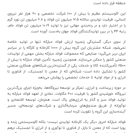
منطقه قرار داده است
.
این اکوسیستم عظیم با بیش از ۱۰۰ شرکت تخصصی و ۶۰ هزار نفر نیروی
انسانی، ظرفیت تولیدی سالانه ۱۲.۵ میلیون تن فولاد و ۶.۸ میلیون تن نورد گرم
را در اختیار دارد و در رده‌بندی جهانی نیز با تولید ۱۰.۱۹ میلیون تن فولاد خام،
رتبه ۴۴ را در بین تولیدکنندگان فولاد جهان به‌دست آورده است
.
از سوی دیگر، گستردگی زنجیره ارزش فولاد مبارکه تنها در تولید خلاصه
نمی‌شود. شبکه مشتریان این گروه بیش از ۱۰۰۰ کارخانه و کارگاه را در سراسر
ایران دربر می‌گیرد؛ صنایعی که محصولات فولاد مبارکه بخش مهمی از تولیدات
صنعتی کشور را ممکن می‌سازند. همچنین زنجیره تأمین فولاد مبارکه با بیش از
۲۵۰۰ تأمین‌کننده کالا و خدمات یکی از گسترده‌ترین شبکه‌های همکاری صنعتی
کشور را تشکیل داده است؛ شبکه‌ای که از معدن تا لجستیک، از فناوری تا
انرژی و از مواد اولیه تا خدمات تخصصی را پوشش می‌دهد
.
در حوزه زیرساخت و انرژی، تمرکز بر توسعه نیروگاه‌ها، به‌ویژه اجرای بزرگ‌ترین
نیروگاه خورشیدی کشور با ظرفیت ۶۰۰ مگاوات، نمادی از تعهد فولاد مبارکه به
تولید فولاد سبز و گذار به انرژی‌های پاک است. همزمان، توسعه اقتصادی و
نوآورانه از طریق صندوق‌های سرمایه‌گذاری و شرکت‌های توسعه‌ای، مسیر
آینده‌سازی این گروه را تقویت کرده است
.
فولاد مبارکه امروز دیگر یک کارخانه تولیدی نیست؛ بلکه اکوسیستمی زنده و
پویا است که از معدن تا بازار، از فناوری تا نوآوری و از انرژی تا لجستیک درهم