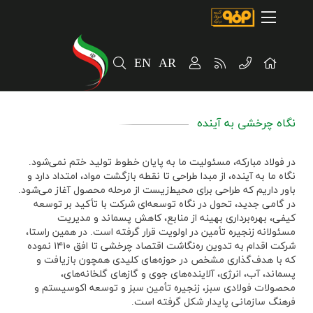
صفحه اصلی
درباره شرکت
EN
AR
مسیر ماندگار
خرید و تامین کنندگان
نگاه چرخشی به آینده
فروش و مشتریان
ارتباطات و توسعه برند سازمانی
در فولاد مبارکه، مسئولیت ما به پایان خطوط تولید ختم نمی‌شود.
نگاه ما به آینده، از مبدا طراحی تا نقطه بازگشت مواد، امتداد دارد و
باور داریم که طراحی برای محیط‌زیست از مرحله محصول آغاز می‌شود.
مسئولیت های اجتماعی
در گامی جدید، تحول در نگاه توسعه‌ای شرکت با تأکید بر توسعه
کیفی، بهره‌برداری بهینه از منابع، کاهش پسماند و مدیریت
پروژه های سرمایه گذاری
مسئولانه زنجیره تأمین در اولویت قرار گرفته است. در همین راستا،
شرکت اقدام به تدوین ره‌نگاشت اقتصاد چرخشی تا افق ۱۴۱۰ نموده
پایداری
که با هدف‌گذاری مشخص در حوزه‌های کلیدی همچون بازیافت و
پسماند، آب، انرژی، آلاینده‌های جوی و گازهای گلخانه‌های،
محصولات فولادی سبز، زنجیره تأمین سبز و توسعه اکوسیستم و
سهامداران
فرهنگ سازمانی پایدار شکل گرفته است.