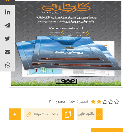
ارتباط با ما
:
|
:
امتیاز
۱/۵۰
مجموع
۲
دانلود فایل
Https://msc.ir/s/C7