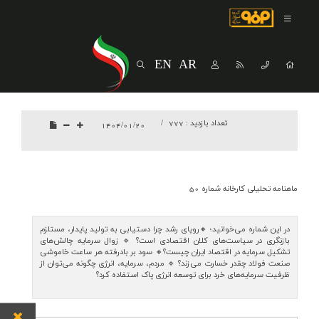
صفحه اصلی
درباره شرکت
EN
AR
مسیر ماندگار
خرید و تامین کنندگان
تعداد بازدید :
777
1404/01/20
فروش و مشتریان
ارتباطات و توسعه برند سازمانی
ماهنامه تحلیلی کارخانه شماره 50
مسئولیت های اجتماعی
پروژه های سرمایه گذاری
در این شماره می‌خوانید؛ 🔸رویای رشد چرا دستیابی به تولید پایدار، مستلزم
بازنگری در سیاست‌های کلان اقتصادی است؟ 🔹 زوال سرمایه چالش‌های
تشکیل سرمایه در اقتصاد ایران چیست؟🔸 سود بر بادرفته هر ساعت خاموشی
پایداری
صنعت فولاد چقدر خسارت می‌زند؟ 🔹 مردم، سرمایه، انرژی چگونه می‏‌توان از
ظرفیت سرمایه‏‌های خرد برای توسعه انرژی پاک استفاده کرد؟
سهامداران