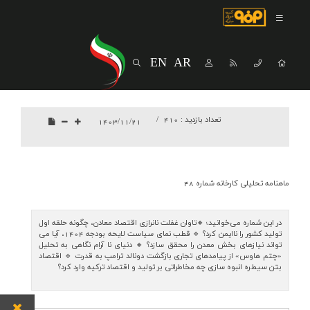
صفحه اصلی
درباره شرکت
EN
AR
مسیر ماندگار
خرید و تامین کنندگان
تعداد بازدید :
410
1403/11/21
فروش و مشتریان
ارتباطات و توسعه برند سازمانی
ماهنامه تحلیلی کارخانه شماره 48
مسئولیت های اجتماعی
پروژه های سرمایه گذاری
در این شماره می‌خوانید؛ 🔸تاوان غفلت نانرازی اقتصاد معادن، چگونه حلقه اول
تولید کشور را ناایمن کرد؟ 🔹 قطب نمای سیاست لایحه بودجه 1404، آیا می
‌تواند نیازهای بخش معدن را محقق سازد؟ 🔸 دنیای نا آرام نگاهی به تحلیل
پایداری
«چتم هاوس» از پیامدهای تجاری بازگشت دونالد ترامپ به قدرت 🔹 اقتصاد
بتن سیطره ‌انبوه ‌سازی چه مخاطراتی بر تولید و اقتصاد ترکیه وارد کرد؟
سهامداران