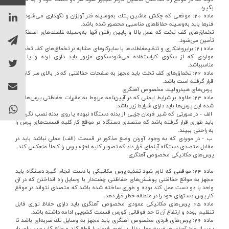
بگيرد.
ماده‌ 20: موقعي‌ كه‌ چكش‌ ماشين‌ پتك‌ به‌وسيله‌ فنر آويزان‌ و نگهداري‌ مي‌شود اين‌
فنرها بايد به‌وسيله‌ حفاظ‌هاي‌ مناسبي‌ محصور شده‌ باشد.
تخماق‌هاي‌ كف‌ تخت‌ كه‌ عمل‌ بالا و پايين‌ رفتن‌ آنها به‌وسيله‌ غلطك‌هاي‌ اصطكاكي‌
تأمين‌ مي‌شود.
ماده21: براي‎روغنكاري‌ و تنظيم‎غلطك‌ها با سايركارهاي‌ مشابه‌ در تخماق‌هاي‌ كف‌ تخت‌ در
مواردي‌ كه‌ از سكوي‌ كاراستفاده‌ مي‌شودسكوي‌ مزبور بايد داراي‌ نرده‌ و يا گير
مناسب‎باشد.
ماده‌ 22: تخماق‌هاي‌ كف‌ تخت‌ بايد مجهز به‌ صفحات‌ حفاظتي‌ كه‌ در بالاي‌ سر كارگران‌
قرار گرفته‌ است‌ باشد.
پرس‌هاي‌ هيدروليك‌ مخصوص‌ آهنگري‌
ماده‌ 23: علاوه‌ بر شرايط‌ ايمني‌ كه‌ در آيين‌نامه‌ مربوط‌ به‌ مقررات‌ حفاظتي‌ پرس‌ها ذكر
شده‌ اين‌ پرس‌ها بايد داراي‌ شرايط‌ زير باشد:
الف‌ - در صورتي‌ كه‌ شير فرمان‌ جزيي‌ از بدنه‌ دستگاه‌ نبوده‌ يا روي‌ بدنه‌ نصب‌ نگرديده‌
بايد طوري‌ قرار گرفته‌ باشد كه‌ متصدي‌ دستگاه‌ در موقع‌ كار كليه‌ قسمت‌هاي‌ پرس‌ را
به‌ راحتي‌ ببيند.
ب‌ - در موردي‌ كه‌ به‌ وجود آوردن‌ وضع‌ مذكور در قسمت‌ (الف‌) عملي‌ نباشد بايد در
مقابل‌ متصدي‌ دستگاه‌ آينه‌اي‌ قرار داد كه‌ تصوير كليه‌ اجزاء پرس‌ را كاملاً منعكس‌ كند.
پرس‌هاي‌ مكانيكي‌ مخصوص‌ آهنگري‌
ماده‌ 24: موقعي‌ كه‌ لازم‌ شود تغذيه‌ پرس‌ مكانيكي‌ با دست‌ انجام‌ گيرد دستگاه‌ بايد
مجهز به‌ موانع‌ حفاظتي‌ پوشش‌هاي‌ حفاظتي‌ چفت‌دار با وسايل‌ راه‌ انداختن‌ كه‌ در آن‌
واحد با دو دست‌ عمل‌ كند بوده‌ و طوري‌ ساخته‌ شده‌ باشد كه‌ متصدي‌ نتواند در موقع‌
كار پرس‌ دستهاي‌ خود را در منطقه‌ خطر قرار دهد.
ماده‌ 25: پرس‌هاي‌ مكانيكي‌ عمودي‌ مخصوص‌ آهنگري‌ بايد داراي‌ حفاظ‌ توري‌ قابل‌
تنظيم‌ بوده‌ و ارتفاع‌ آن‌ تا حد فوقاني‌ كورس‌ قسمت‌ كشويي‌ ادامه‌ داشته‌ باشد.
ماده‌ 26: پرس‌هاي‌ فردي‌ مخصوص‌ آهنگري‌ بايد مجهز به‌ وسايل‌ تك‌ ضربه‌اي‌ باشد تا
پس‌ از وارد آوردن‌ هر ضربه‌ عمل‌ پدال‌ يا اهرم‌ فرمان‌ را قطع‌ كند و مانع‌ كار پرس‌ براي‌ بار