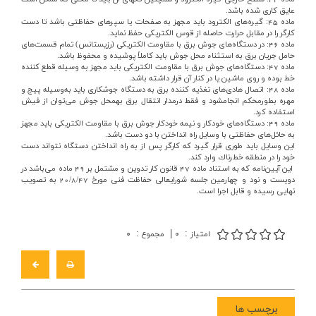
عايق‌ كاري‌ شده‌ باشد.
ماده‌ 45: گيره‌هاي‌ الكترود بايد مجهز به‌ صفحات‌ يا سپرهاي‌ حفاظتي‌ باشد تا دست‌
كارگر را در مقابل‌ حرارت‌ حاصله‌ از قوس‌ الكتريكي‌ حفظ‌ نمايد.
ماده‌ 46: در دستگاه‌هاي‌ جوش‌ برق‌ با مقاومت‌ الكتريكي‌ (رزيستانس‌) تمام‌ قسمت‌هاي‌
حامل‌ جريان‌ برق‌ به‌ استثناء محل‌ جوش‌ بايد كاملاً پوشيده‌ و محفوظ‌ باشد.
ماده‌ 47: دستگاه‌هاي‌ جوش‌ برق‌ با مقاومت‌ الكتريكي‌ بايد مجهز به‌ وسيله‌ قطع‌ كننده‌
خط‌ بوده‌ و روي‌ ماشين‌ يا در كنار آن‌ قرار داشته‌ باشد.
ماده‌ 48: اتصال‌ هادي‌هاي‌ تغذيه‌ كننده‌ برق‌ به‌ دستگاه‌ جوشكاري‌ بايد به‌وسيله‌ پيچ‌ و
مهره‌ بطورمحكم‌ انجام‎شود و فقط‌ درمدار انتقال‌ برق‌ به‎محل‌ جوش‌ مي‌توان‌ از فيش‌
استفاده‌ كرد.
ماده‌ 49: دستگاه‌هاي‌ خودكار و نيمه‌ خودكار جوش‌ برق‌ با مقاومت‌ الكتريكي‌ بايد مجهز
به‌ حائل‌هاي‌ حفاظتي‌ با وسايل‌ راه‌ انداختن‌ با دو دست‌ باشد.
اين‌ وسايل‌ بايد طوري‌ قرار گيرد كه‌ كارگر پس‌ از به‌ راه‌ انداختن‌ دستگاه‌ نتواند دست‌
خود را در منطقه‌ خطرناك‌ وارد كند.
اين‌ آيين‌نامه‌ كه‌ به‌ استناد ماده‌
47
قانون‌ كار تدوين‌ و مشتمل‌ بر
49
ماده‌ مي‌باشد در
دويست‌ و نود و چهارمين‌ جلسه‌ شورايعالي‌ حفاظت‌ فني‌ مورخ‌
20/8/47
به‌ تصويب‌
نهايي‌ رسيده‌ و قابل‌ اجرا است‌.
:
|
:
امتیاز
۰
مجموع
۰
برچسب ها