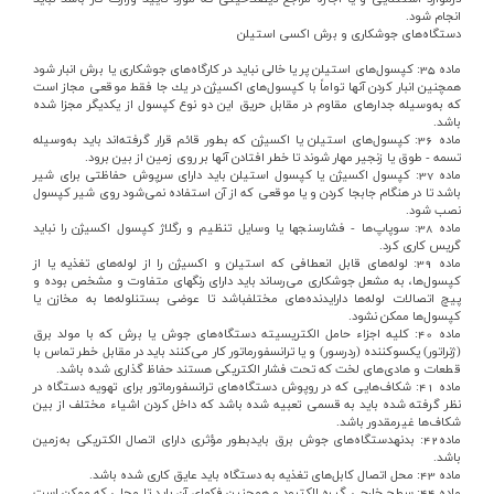
انجام‌ شود.
دستگاه‌هاي‌ جوشكاري‌ و برش‌ اكسي‌ استيلن‌
ماده‌ 35: كپسول‌هاي‌ استيلن‌ پر يا خالي‌ نبايد در كارگاه‌هاي‌ جوشكاري‌ يا برش‌ انبار شود
همچنين‌ انبار كردن‌ آنها تواماً با كپسول‌هاي‌ اكسيژن‌ در يك‌ جا فقط‌ موقعي‌ مجاز است‌
كه‌ به‌وسيله‌ جدارهاي‌ مقاوم‌ در مقابل‌ حريق‌ اين‌ دو نوع‌ كپسول‌ از يكديگر مجزا شده‌
باشد.
ماده‌ 36: كپسول‌هاي‌ استيلن‌ يا اكسيژن‌ كه‌ بطور قائم‌ قرار گرفته‌اند بايد به‌وسيله‌
تسمه‌ - طوق‌ يا زنجير مهار شوند تا خطر افتادن‌ آنها بر روي‌ زمين‌ از بين‌ برود.
ماده‌ 37: كپسول‌ اكسيژن‌ يا كپسول‌ استيلن‌ بايد داراي‌ سرپوش‌ حفاظتي‌ براي‌ شير
باشد تا در هنگام‌ جابجا كردن‌ و يا موقعي‌ كه‌ از آن‌ استفاده‌ نمي‌شود روي‌ شير كپسول‌
نصب‌ شود.
ماده‌ 38: سوپاپ‌ها - فشارسنجها يا وسايل‌ تنظيم‌ و رگلاژ كپسول‌ اكسيژن‌ را نبايد
گريس‌ كاري‌ كرد.
ماده‌ 39: لوله‌هاي‌ قابل‌ انعطافي‌ كه‌ استيلن‌ و اكسيژن‌ را از لوله‌هاي‌ تغذيه‌ يا از
كپسول‌ها، به‌ مشعل‌ جوشكاري‌ مي‌رساند بايد داراي‌ رنگهاي‌ متفاوت‌ و مشخص‌ بوده‌ و
پيچ‌ اتصالات‌ لوله‌ها داراي‎دنده‌هاي‌ مختلف‎باشد تا عوضي‌ بستن‎لوله‌ها به‌ مخازن‌ يا
كپسول‌ها ممكن‌ نشود.
ماده‌ 40: كليه‌ اجزاء حامل‌ الكتريسيته‌ دستگاه‌هاي‌ جوش‌ يا برش‌ كه‌ با مولد برق‌
(ژنراتور) يكسوكننده‌ (ردرسور) و يا ترانسفورماتور كار مي‌كنند بايد در مقابل‌ خطر تماس‌ با
قطعات‌ و هادي‌هاي‌ لخت‌ كه‌ تحت‌ فشار الكتريكي‌ هستند حفاظ‌ گذاري‌ شده‌ باشد.
ماده‌ 41: شكاف‌هايي‌ كه‌ در روپوش‌ دستگاه‌هاي‌ ترانسفورماتور براي‌ تهويه‌ دستگاه‌ در
نظر گرفته‌ شده‌ بايد به‌ قسمي‌ تعبيه‌ شده‌ باشد كه‌ داخل‌ كردن‌ اشياء مختلف‌ از بين‌
شكاف‌ها غيرمقدور باشد.
ماده‌42: بدنه‎دستگاه‌هاي‌ جوش‌ برق‌ بايدبطور مؤثري‌ داراي‌ اتصال‌ الكتريكي‌ به‌‎زمين‌
باشد.
ماده‌ 43: محل‌ اتصال‌ كابل‌هاي‌ تغذيه‌ به‌ دستگاه‌ بايد عايق‌ كاري‌ شده‌ باشد.
ماده‌ 44: سطح‌ خارجي‌ گيره‌ الكترود و همچنين‌ فكهاي‌ آن‌ بايد تا محلي‌ كه‌ ممكن‌ است‌