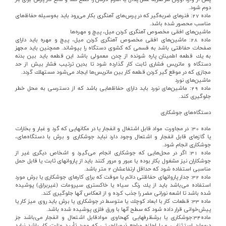
دوم‌ شود.
ماده‌ 27: فنرهاي‌ ضربه‌گير كه‌ در پرس‌هاي‌ آهنگري‌ بكار مي‌رود بايد به‌وسيله‌ حفاظ‌هاي‌
مناسب‌ محصور شده‌ باشد.
ماشين‌هاي‌ افقي‌ مخصوص‌ آهنگري‌ كردن‌ ميل‌، پيچ‌ و مهره‌ها
ماده‌ 28: ماشين‌هاي‌ افقي‌ مخصوص‌ آهنگري‌ كردن‌ ميل‌، پيچ‌ و مهره‌ بايد داراي‌
صفحات‌ حفاظتي‌ باشد به‌ قسمي‌ كه‌ كشوي‌ دستگاه‌ را بپوشاند. همچنين‌ بايد مجهز
به‌ يك‌ قطعه‌ اطمينان‌ پاره‌ شونده‌ از چدن‌ معمولي‌ باشد اين‌ قطعه‌ بايد بين‌ بدنه‌
دستگاه‌ و ماتريس‌ فشاري‌ ثابت‌ كار گذارده‌ شود تا بدين‌ ترتيب‌ فشار بيش‌ از حد
مجازي‌ كه‌ در موقع‌ گير كردن‌ قطعه‌ كار بين‌ ماتريس‌ها ايجاد مي‌شود مستهلك‌ گردد.
ماشين‌هاي‌ نورد
ماده‌ 29: ماشين‌هاي‌ نورد بايد داراي‌ حفاظ‌هايي‌ باشد كه‌ از دسترسي‌ به‌ محل‌ خطر
جلوگيري‌ كند.
دستگاه‌هاي‌ جوشكاري‌
ماده‌ 30: در مجاورت‌ مواد قابل‌ اشتغال‌ و انفجار يا در مكانهايي‌ كه‌ گرد و غبار و بخارات‌
يا گازهاي‌ قابل‌ انفجار و اشتعال‌ وجود دارد نبايد جوشكاري‌ و برش‌ با دستگاه‌هاي‌،
جوشكاري‌ انجام‌ شود.
ماده‌ 31: اگر در محل‌هايي‌ كه‌ جوشكاري‌ انجام‌ مي‌گيرد و اشخاص‌ ديگري‌ غير از
جوشكاران‌ نيز مشغول‌ بكار بوده‌ يا عبور و مرور كنند بايد از پاروانهاي‌ ثابت‌ يا قابل‌ حمل‌
مناسبي‌ استفاده‌ شود كه‌ حداقل‌ ارتفاعشان‌
2
متر باشد.
ماده‌ 32: جدار پاروانهاي‌ حفاظتي‌ دائم‌ يا موقت‌ كه‌ براي‌ كارهاي‌ جوشكاري‌ يا برش‌ مورد
استفاده‌ مي‌باشد بايد از يك‌ رنگ‌ سياه‌ يا خاكستري‌ سيرومات‌ (غيربراق‌) پوشيده‌
شده‌ باشد تا اشعه‌ نوراني‌ مضر را جذب‌ كرده‌ و از انعكاس‌ آنها جلوگيري‌ كند.
ماده‌ 33: قطعات‌ كار با ابعاد كوچك‌ يا متوسط‌ در جوشكاري‌ يا برش‌ بايد روي‌ ميز كار يا
پيش‌خواني‌ قرار داده‌ شود كه‌ سطح‌ آنها با ورق‌ فلزي‌ پوشيده‌ شده‌ باشد.
ماده34:جوشكاري‌ يا برش‎ظرفهايي‌ كه‎حاوي‌ موادقابل‌ اشتعال‌ و انفجار مي‌باشد جز
درموارد استثنايي‌ و يا اجازه‌ مراجع‌ ذيصلاحيتي‌ كه‌ مورد تأييد وزارت‌ كار باشد نبايد