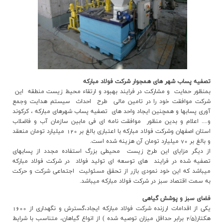
تصفيه پساب شهر هاي همجوار شرکت فولاد مبارکه
بمنظور حمايت و مشارکت در فرايند بهبود و ارتقاء محيط زيست منطقه اين
شرکت موافقت خود را در تامين مالي طرح احداث سيستم هدايت وجمع
آوري پسابها و همچنين ايجاد واحد هاي تصفيه پساب شهرهاي مبارکه ، کرکوند
و.... اعلام و بدين منظور موافقت نامه اي في مابين سازمان آب و فاضلاب
استان اصفهان وشرکت فولاد مبارکه با اعتباري بالغ بر 120 ميليارد تومان منعقد
و بالغ بر 70 میلیارد تومان آن هزینه شده است.
از ديگر مزاياي اين طرح زيست محيطي بزرگ استفاده مجدد از پسابهاي
تصفيه شده در فرايند هاي توسعه اي توليد فولاد در شرکت فولاد مبارکه
ميباشد که اين خود نمودي بازر از تحقق مسئوليت اجتماعي شرکت و حرکت
به سمت اقتصاد سبز در شرکت فولاد مبارکه ميباشد.
فضاي سبز و پوشش گياهي
يكي از اقدامات ارزنده شركت فولاد مباركه ايجاد،گسترش و نگهداري از 1600
هكتار(2/5 برابر حداقل ميزان توصيه شده ) از انواع گياهان، متناسب با شرايط