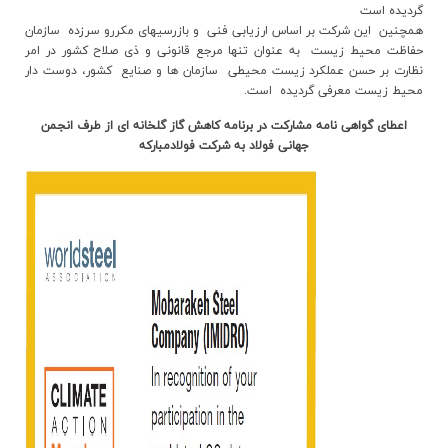
گرديده است
همچنين اين شرکت بر اساس ارزيابي فني و بازرسيهاي مکررو سرزده سازمان
حفاظت محيط زيست به عنوان تنها مرجع قانوني و ذي صلاح کشور در امر
نظارت بر حسن عملکرد زيست محيطي سازمان ها و صنايع کشور، دوست دار
محیط زیست معرفي گرديده است.
اعطاي گواهي نامه مشارکت در برنامه کاهش گاز گلخانه اي از طرف انجمن
جهاني فولاد به شرکت فولادمبارکه