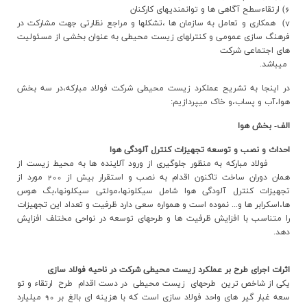
6) ارتقاءسطح آگاهي ها و توانمنديهاي كاركنان
7) همکاري و تعامل به سازمان ها ،تشکلها و مراجع نظارتي جهت مشارکت در
فرهنگ سازي عمومي و کنترلهاي زيست محيطي به عنوان بخشي از مسئوليت
هاي اجتماعي شرکت
میباشد.
در اینجا به تشریح عملکرد زیست محیطی شرکت فولاد مبارکه،در سه بخش
هوا،آب و پساب،و خاک میپردازیم:
الف- بخش هوا
احداث و نصب و توسعه تجهيزات كنترل آلودگي هوا
فولاد مباركه به منظور جلوگيري از ورود آلاينده ها به محيط زيست از
همان دوران ساخت تاكنون اقدام به نصب و استقرار بيش از 200 مورد از
تجهيزات كنترل آلودگي هوا شامل سيكلونها،مولتي سيكلونها،بگ هوس
ها،اسكرابر ها و... نموده است و همواره سعي دارد ظرفيت و تعداد اين تجهيزات
را متناسب با افزايش ظرفيت ها و طرحهاي توسعه در نواحي مختلف افزايش
دهد.
‌اثرات اجراي طرح بر عملکرد زيست محيطي شرکت در ناحيه فولاد سازي
یکی از شاخص ترین طرحهای زیست محیطی در دست اقدام طرح ارتقاء و تو
سعه غبار گیر های واحد فولاد سازی است که با هزینه ای بالغ بر 90 میلیارد