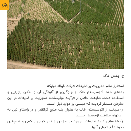
ایمی
ایمی
ج- بخش خاک
استقرار نظام مديريت بر ضايعات شركت فولاد مباركه
بمنظور حفظ اکوسیستم خاک و جلوگیری از آلودگی آن و امکان بازیابی و
استفاده مجدد ضایعات حاصل از فرآیند تولید،نظام مدیریت بر ضایعات در این
سازمان مستقر گردیده که مبتنی بر موارد ذیل است:
1) صيانت از اكوسيستم خاك به عنوان يك منبع گرانقدر و در راستاي نيل به
آرمانهاي حفاظت ازمحيط زيست.
2) شناسائي كليه ضايعات موجود در سازمان از نظر كيفي و كمي و همچنين
نحوه دفع اصولي آنها.