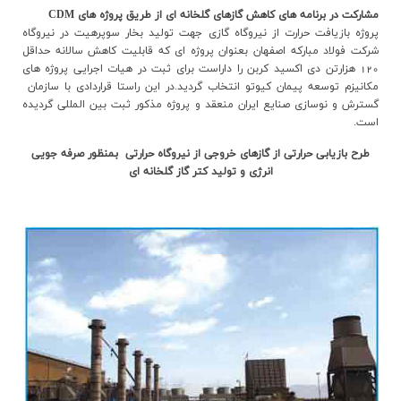
مشارکت در برنامه هاي کاهش گازهاي گلخانه اي از طريق پروژه هاي CDM
پروژه بازیافت حرارت از نیروگاه گازی جهت تولید بخار سوپرهیت در نیروگاه
شرکت فولاد مبارکه اصفهان بعنوان پروژه ای که قابلیت کاهش سالانه حداقل
120 هزارتن دی اکسید کربن را داراست برای ثبت در هیات اجرایی پروژه های
مکانیزم توسعه پیمان کیوتو انتخاب گردید.در اين راستا قراردادي با سازمان
گسترش و نوسازي صنايع ايران منعقد و پروژه مذکور ثبت بين المللي گرديده
است.
طرح بازیابی حرارتی از گازهای خروجی از نیروگاه حرارتی بمنظور صرفه جویی
انرژی و تولید کتر گاز گلخانه ای