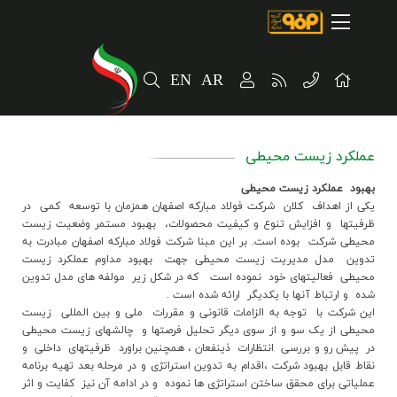
صفحه اصلی
درباره شرکت
EN
AR
مسیر ماندگار
خرید و تامین کنندگان
عملکرد زیست محیطی
فروش و مشتریان
بهبود عملکرد زیست محیطی
ارتباطات و توسعه برند سازمانی
یکی از اهداف کلان شرکت فولاد مبارکه اصفهان همزمان با توسعه کمی در
ظرفیتها و افزایش تنوع و کیفیت محصولات، بهبود مستمر وضعیت زیست
محیطی شرکت بوده است. بر این مبنا شرکت فولاد مبارکه اصفهان مبادرت به
مسئولیت های اجتماعی
تدوین مدل مدیریت زیست محیطی جهت بهبود مداوم عملکرد زیست
محیطی فعالیتهای خود نموده است که در شکل زیر مولفه های مدل تدوین
پروژه های سرمایه گذاری
شده و ارتباط آنها با یکدیگر ارائه شده است .
این شرکت با توجه به الزامات قانونی و مقررات ملی و بین المللی زیست
پایداری
محیطی از یک سو و از سوی دیگر تحلیل فرصتها و چالشهای زیست محیطی
در پیش رو و بررسی انتظارات ذینفعان ، همچنین براورد ظرفیتهای داخلی و
نقاط قابل بهبود شرکت ،اقدام به تدوین استراتژی و در مرحله بعد تهیه برنامه
سهامداران
عملیاتی برای محقق ساختن استراتژی ها نموده و در ادامه آن نیز کفایت و اثر