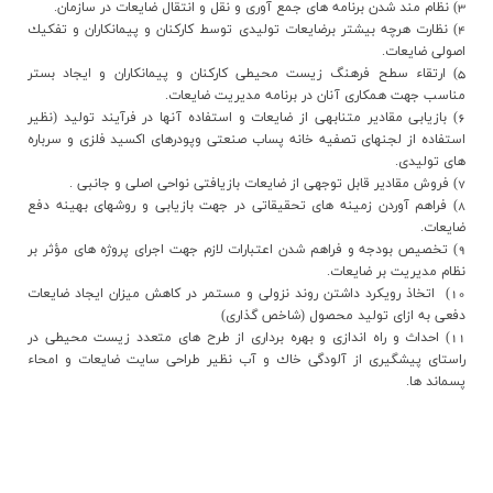
3) نظام مند شدن برنامه هاي جمع آوري و نقل و انتقال ضايعات در سازمان.
4) نظارت هرچه بيشتر برضايعات توليدي توسط كاركنان و پيمانكاران و تفكيك
اصولي ضايعات.
5) ارتقاء سطح فرهنگ زيست محيطي كاركنان و پيمانكاران و ايجاد بستر
مناسب جهت همكاري آنان در برنامه مديريت ضايعات.
6) بازيابي مقادير متنابهي از ضايعات و استفاده آنها در فرآيند توليد (نظير
استفاده از لجنهاي تصفيه خانه پساب صنعتي وپودرهاي اكسيد فلزي و سرباره
هاي توليدي.
7) فروش مقادير قابل توجهي از ضايعات بازيافتي نواحي اصلي و جانبي .
8) فراهم آوردن زمينه هاي تحقيقاتي در جهت بازيابي و روشهاي بهينه دفع
ضايعات.
9) تخصيص بودجه و فراهم شدن اعتبارات لازم جهت اجراي پروژه هاي مؤثر بر
نظام مديريت بر ضايعات.
10) اتخاذ رويکرد داشتن روند نزولي و مستمر در كاهش ميزان ايجاد ضايعات
دفعي به ازاي توليد محصول (شاخص گذاري)
11) احداث و راه اندازي و بهره برداري از طرح هاي متعدد زيست محيطي در
راستاي پيشگيري از آلودگي خاك و آب نظير طراحي سايت ضايعات و امحاء
پسماند ها.