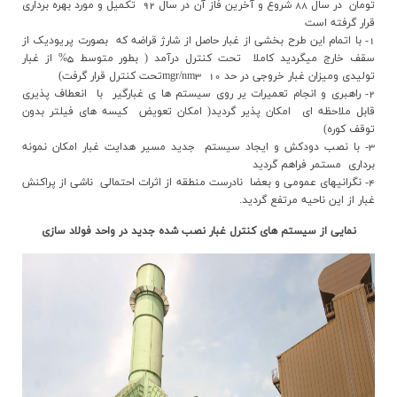
تومان در سال 88 شروع و آخرین فاز آن در سال 92 تکمیل و مورد بهره برداری
قرار گرفته است
1- با اتمام اين طرح بخشي از غبار حاصل از شارژ قراضه که بصورت پريوديک از
سقف خارج ميگرديد کاملا تحت کنترل درآمد ( بطور متوسط 5% از غبار
توليدي وميزان غبار خروجي در حد mgr/nm3 10‌تحت کنترل قرار گرفت)
2- راهبري و انجام تعميرات ير روي سيستم ها ي غبارگير با انعطاف پذيري
قابل ملاحظه اي امکان پذير گرديد( امکان تعويض کيسه هاي فيلتر بدون
توقف کوره)
3- با نصب دودکش و ايجاد سيستم جديد مسير هدايت غبار امکان نمونه
برداري مستمر فراهم گرديد
4- نگرانيهاي عمومي و بعضا نادرست منطقه از اثرات احتمالي ناشي از پراکنش
غبار از اين ناحيه مرتفع گرديد.
نمایی از سیستم های کنترل غبار نصب شده جدید در واحد فولاد سازی