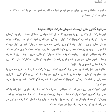
در شرکت
- ایجاد ساختار مدون برای جمع آوری غبارات ناحیه آهن سازی با نصب مکنده
های صنعتی معظم
سرمایه گذاری های زیست محیطی شرکت فولاد مبارکه
این شرکت از ابتدای بهره برداری تا سال 93 مبلغی معادل 200 میلیارد تومان
صرف تهیه و نصب تجهیزات کنترل آلودگی در داخل شرکت فولاد مبارکه نموده
و در سال جاری نیز به تنهایی رقمی معادل 50 میلیارد تومان نیز جهت
تکمیل طرحهای زیست محیطی خود تامین اعتبار نموده است شایان ذکر است
که به مبالغ فوق میبایست رقم 120 ملیارد تومانی مربوط به طرح تصفیه
پساب شهر های مجاور و همچنین رقم 15 ملیارد تومانی مشارکت در تکمیل
شبکه مترو اصفهان را افزود.
علاوه بر هزینه های سرمایه گذاری شده این شرکت سالیانه مبلغی معادل با
15 ملیارد تومان صرف هزینه های جاری مربوط به تعمیر و نگهداری ، انرژی
مصرفی و قطعات یدکی تجهیزات مذکور به همراه نگهداشت فضای سبز خود
مینماید
این شرکت بر این باور است مبالغ صرف شده نه به عنوان هزینه بلکه
سرمایه گذاری شرکت بابت حفظ محیط زیست و سلامت جامعه بوده و لذا
رویکرد توسعه پایدار و تولید سبز را به عنوان یک اصل تفکیک ناپذیر در
فرایند های تولید خود به اجرا در اورده است.