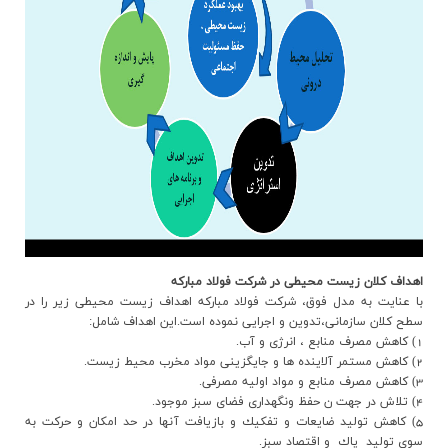
اهداف کلان زیست محیطی در شرکت فولاد مبارکه
با عنایت به مدل فوق، شرکت فولاد مبارکه اهداف زیست محیطی زیر را در
سطح کلان سازمانی،تدوین و اجرایی نموده است.این اهداف شامل:
1) كاهش مصرف منابع ، انرژي و آب.
2) كاهش مستمر آلاينده ها و جايگزيني مواد مخرب محيط زيست.
3) كاهش مصرف منابع و مواد اوليه مصرفي.
4) تلاش در جهت ن حفظ ونگهداري فضاي سبز موجود.
5) كاهش توليد ضايعات و تفكيك و بازيافت آنها در حد امكان و حركت به
سوي توليد پاك و اقتصاد سبز.