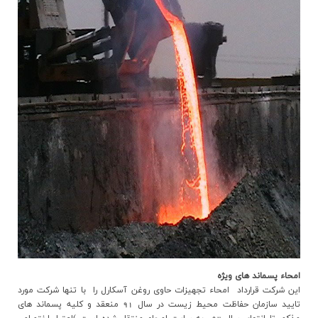
امحاء پسماند هاي ويژه
اين شرکت قرارداد امحاء تجهيزات حاوي روغن آسکارل را با تنها شرکت مورد
تاييد سازمان حفاظت محيط زيست در سال 91 منعقد و کلیه پسماند های