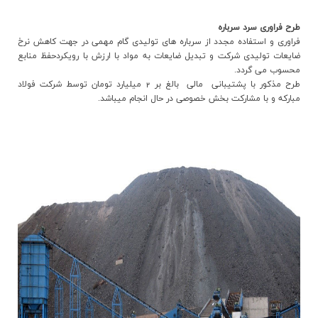
طرح فراوري سرد سرباره
فراوري و استفاده مجدد از سرباره هاي توليدي گام مهمي در جهت کاهش نرخ
ضايعات توليدي شرکت و تبديل ضايعات به مواد با ارزش با رويکردحفظ منابع
محسوب مي گردد.
طرح مذکور با پشتيباني مالي بالغ بر 2 ميليارد تومان توسط شرکت فولاد
مبارکه و با مشارکت بخش خصوصي در حال انجام ميباشد.