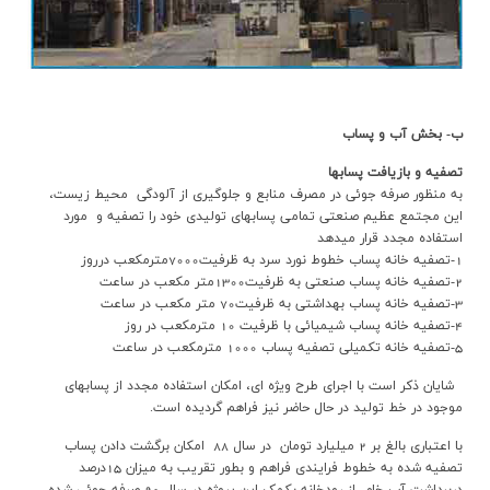
ب- بخش آب و پساب
تصفيه و بازيافت پسابها
به منظور صرفه جوئي در مصرف منابع و جلوگيري از آلودگي محيط زيست،
اين مجتمع عظيم صنعتي تمامي پسابهاي توليدي خود را تصفيه و مورد
استفاده مجدد قرار ميدهد
1-تصفيه خانه پساب خطوط نورد سرد به ظرفيت7000مترمكعب درروز
2-تصفيه خانه پساب صنعتي به ظرفيت1300متر مكعب در ساعت
3-تصفيه خانه پساب بهداشتي به ظرفيت70 متر مكعب در ساعت
4-تصفيه خانه پساب شيميائي با ظرفيت 10 مترمکعب در روز
5-تصفيه خانه تکميلي تصفيه پساب 1000 مترمکعب در ساعت
شايان ذكر است با اجراي طرح ويژه اي، امكان استفاده مجدد از پسابهاي
موجود در خط توليد در حال حاضر نيز فراهم گرديده است.
با اعتباري بالغ بر 2 ميليارد تومان در سال 88 امکان برگشت دادن پساب
تصفيه شده به خطوط فرايندي فراهم و بطور تقريب به ميزان 15درصد