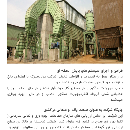
طراحي و اجراي سيستم هاي پايش لحظه اي
در راستاي عمل به تعهدات و الزامات قانوني شرکت فولادمبارکه با اعتباري بالغ
بر2/4ميليارد تومان عمليات طراحي ، انتخاب و
نصب تجهيزات مذکور را در دستور کار خود قرار داده و در حال حاضر نيز با
عملياتي شدن قرارداد اکثرتجهيزات مذکور نصب و در حال بهره برداری
میباشند.
جايگاه شرکت به عنوان صنعت پاک و متعالي در کشور
‌اين شرکت بر اساس ارزيابي هاي سازمان مطالعات بهره وري و تعالي سازماني (
تنها نهاد ذي صلاح در کشور )به عنوان تنها شرکت شايسته در بالاترين سطح
ارزيابي قرار گرفته و مفتخر به دريافت تنديس زرين طی سالهای 92و91