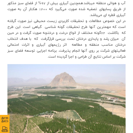
آب و هوائي منطقه میباشد.همچنین آبياري بيش از 97% از فضاي سبز مذكور
از طريق پسابهاي تصفيه شده صورت مي‌گيرد كه 1200 هكتار آن به صورت
آبياري قطره اي مي‌باشد.
در این خصوص مطالعات و تحقيقات کاربردي زيست محيطي نیز صورت گرفته
است که مهمترین آنها طرح تحقيقات گونه شناسي گياهي است .اين طرح
که باکاشت 72گونه مختلف از انواع درخت و درختچه صورت گرفت و در حين
آن ميزان رشد و پايداري درختان تحت بررسي قرارگرفت که با هدف انتخاب
درختان مناسب منطقه و مطالعه اثر رژيمهاي آبياري و اثرات احتمالي
فعاليتهاي شرکت بر روي آنها انجام پذيرفت. برنامه اجرايي توسعه فضاي سبز
شرکت بر اساس نتایج آن طراحي و اجرا گرديده است.
نظرس
نظرس
پورتا
پورتا