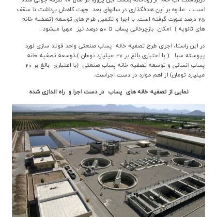
دربرداشت آب خام از رودخانه بکمک اين پروژه در سال 90 صرفه جوئي شده
است ، علاوه بر اين هدفگذاري در سالهای بعد جهت کاهش برداشت تا سقف
25 درصد صورت گرفته است. با اجرا و تکميل طرح هاي توسعه (تصفيه خانه
هاي ثانويه ) امکان بازچرخاني پساب تا 50 درصد نيز مهيا ميشود.
در این راستا، اجراي طرح تصفيه خانه پساب صنعتي واحد فولاد سازي نورد
پيوسته سبا ( با اعتباري بالغ بر 27 ميليارد تومان )،توسعه تصفيه خانه
پساب انساني و توسعه تصفيه خانه پساب صنعتي (با اعتباري بالغ بر 20
ميليارد تومان) از اهم موارد در دست اجراست.
نمایی از تصفیه خانه های پساب در دست اجرا و راه اندازی شده