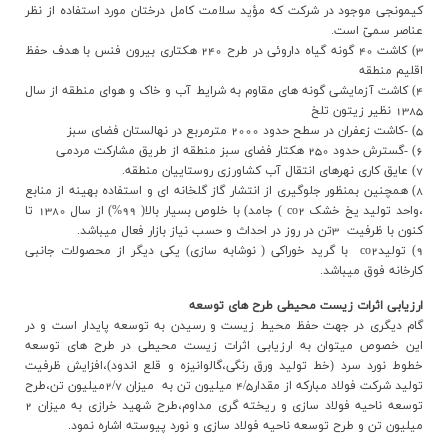
کيمونجي موجود در شرکت که مؤيد سلامت کامل درختان مورد استفاده از نظر
عناصر سميّ است.
3) کاشت 40 گونه گياه داروئي در طرح 240 هکتاري بيرون فنس با هدف حفظ
اقليم منطقه
4) کاشت آزمايشي گونه هاي مقاوم به شرايط آب و خاک و هواي منطقه از سال
1385 نظير زيتون تلخ
5) -کاشت زعفران در سطح حدود 2000 مترمربع در نهالستان فضاي سبز
6) -گسترش حدود 250 هکتار فضاي سبز منطقه از طريق مشارکت مردمي
7) عايق کاري نهرهاي انتقال آب کشاورزي روستاييان منطقه.
8) همچنین بمنظور جلوگيري از انتشار گاز گلخانه اي و استفاده بهينه از منابع
،واحد توليد يخ خشک co2 ) جامد) با خلوص بسيار بالا( 99%) از سال 1380 تا
کنون با ظرفيت 3تن در روز در احداث و حسب نياز بازار فعال ميباشد.
9) توليدco2 با گريد خوراکي ( نوشابه سازي) يکي ديگر از محصولات جانبي
کارخانه فوق ميباشد.
ارزيابي اثرات زيست محيطي طرح هاي توسعه
گام ديگري در جهت حفظ محيط زيست و رسيدن به توسعه پايدار است و در
این خصوص میتوان به ارزیابی اثرات زیست محیطی در طرح های توسعه
خطوط نورد سرد (خط توليد ورق رنگي،گالوانيزه و قلع اندود)،افزايش ظرفيت
توليد شركت فولاد مباركه از مقدار4/5 ميليون تن به ميزان 2/7ميليون تن،طرح
توسعه ناحيه فولاد سازي و ريخته گري مداوم،طرح شهيد خرازي به ميزان 2
ميليون تن و طرح توسعه ناحیه فولاد سازی و نورد پیوسته اشاره نمود.