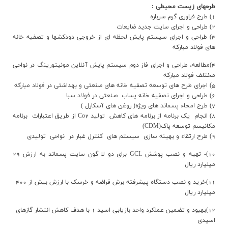
طرحهاي زيست محيطي :
1) طرح فراوري گرم سرباره
2) طراحي و اجراي سايت جديد ضايعات
3) طراحي و اجراي سيستم پايش لحظه اي از خروجي دودکشها و تصفيه خانه
هاي فولاد مبارکه
4)مطالعه، طراحی و اجرای فاز دوم سیستم پایش آنلاین مونیتورینگ در نواحی
مختلف فولاد مبارکه
5) اجراي طرح هاي توسعه تصفيه خانه هاي صنعتي و بهداشتي در فولاد مبارکه
6) طراحي و اجراي تصفيه خانه پساب صنعتي در فولاد سبا
7) طرح امحاء پسماند هاي ويژه( روغن هاي آسکارل )
8) انجام يک برنامه از برنامه هاي کاهش توليد Co2 از طريق اعتبارات برنامه
مکانيسم توسعه پاک(CDM)
9) طرح ارتقاء و بهينه سازي سيستم هاي کنترل غبار در نواحي توليدي
10
)- تهیه و نصب پوشش
GCL
برای دو لا گون سایت پسماند به ارزش 29
میلیارد ریال
11)خرید و نصب دستگاه پیشرفته برش قراضه و خرسک با ارزش بیش از 400
میلیارد ریال
12)بهبود و تضمین عملکرد واحد بازیابی اسید 1 با هدف کاهش انتشار گازهای
اسیدی