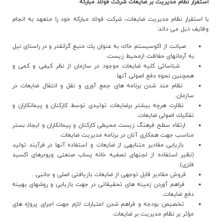
استقرار نظام مديريت بر ضايعات شركت فولاد مباركه
با استقرار نظام مديريت ضايعات، شرکت فولاد مبارکه خود را متعهد به انجام
وظايف ذيل مي داند:
صيانت از اكوسيستم خاك به عنوان يك منبع گرانقدر و در راستاي نيل
به آرمانهاي حفاظت ازمحيط زيست.
شناسائي كليه ضايعات موجود در سازمان از نظر كيفي و كمي و
همچنين نحوه دفع اصولي آنها.
نظام مند شدن برنامه هاي جمع آوري و نقل و انتقال ضايعات در
سازمان.
نظارت هرچه بيشتر برضايعات توليدي توسط كاركنان و پيمانكاران و
تفكيك اصولي ضايعات.
ارتقاء سطح فرهنگ زيست محيطي كاركنان و پيمانكاران و ايجاد بستر
مناسب جهت همكاري آنان در برنامه مديريت ضايعات.
بازيابي مقادير متنابهي از ضايعات و استفاده آنها در فرآيند توليد
(نظير استفاده از لجنهاي تصفيه خانه پساب صنعتي وپودرهاي اكسيد
فلزي).
فروش مقادير قابل توجهي از ضايعات بازيافتي اصلي و جانبي .
فراهم آوردن زمينه هاي تحقيقاتي در جهت بازيابي و روشهاي بهينه
دفع ضايعات.
تخصيص بودجه و فراهم شدن اعتبارات لازم جهت اجراي پروژه هاي
مؤثر بر نظام مديريت بر ضايعات.