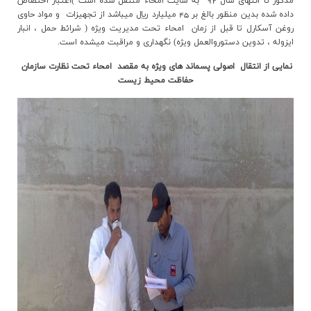
مذکور تا انتهای سال 92 به سايت امحاء منتقل شده است )اعتبار اختصاص
داده شده بدين منظور بالغ بر 45 ميليارد ريال ميباشد از تجهيزات و مواد حاوي
روغن آسکارل تا قبل از زمان امحاء تحت مديريت ويژه ( شرائط حمل ، انبار
ايزوله ، تدوين دستوروالعمل ويژه) نگهداري و مراقبت ميشده است.
نمایی از انتقال اصولی پسماند های ویژه به مقصد امحاء تحت نظارت سازمان
حفاظت محیط زیست