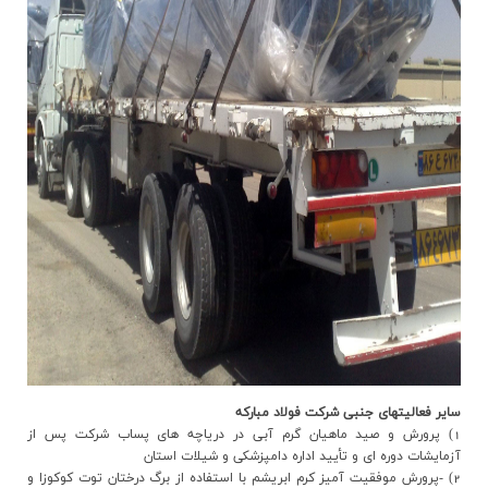
ساير فعاليتهاي جنبي شرکت فولاد مبارکه
1) پرورش و صيد ماهيان گرم آبي در درياچه هاي پساب شرکت پس از
آزمايشات دوره اي و تأييد اداره دامپزشکي و شيلات استان
2) -پرورش موفقيت آميز کرم ابريشم با استفاده از برگ درختان توت کوکوزا و