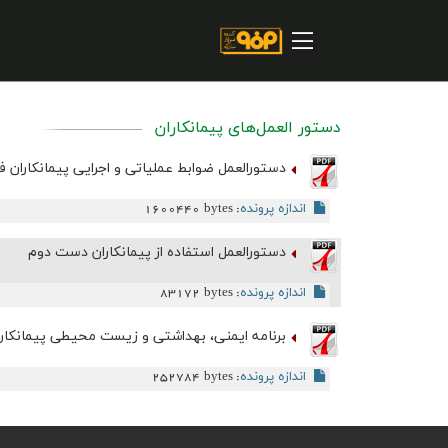
صفحه اصلی
درباره شرکت
مسیر ماندگار
دستور العمل‌های پیمانکاران
خرید و تامین کنندگان
دستورالعمل ضوابط عملیاتی و اجرایی پیمانکاران فع
فروش و مشتریان
اندازه پرونده
1600440 bytes
:
ارتباطات و توسعه برند سازمانی
دستورالعمل استفاده از پيمانکاران دست دوم
مسئولیت های اجتماعی
اندازه پرونده
83172 bytes
:
پروژه های سرمایه گذاری
برنامه ایمنی، بهداشتی و زیست محیطی پیمانکاران ( PLAN
پایداری
اندازه پرونده
252784 bytes
:
سهامداران