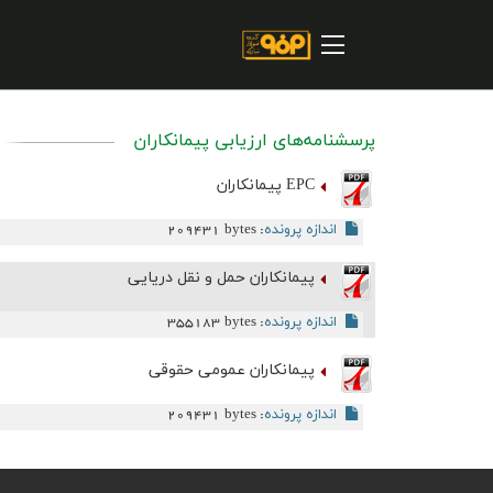
صفحه اصلی
درباره شرکت
مسیر ماندگار
پرسشنامه‌های ارزیابی پیمانکاران
خرید و تامین کنندگان
EPC پيمانکاران
فروش و مشتریان
اندازه پرونده
209431 bytes
:
ارتباطات و توسعه برند سازمانی
پیمانکاران حمل و نقل دریایی
مسئولیت های اجتماعی
اندازه پرونده
355183 bytes
:
پروژه های سرمایه گذاری
پيمانکاران عمومي حقوقي
پایداری
اندازه پرونده
209431 bytes
:
سهامداران