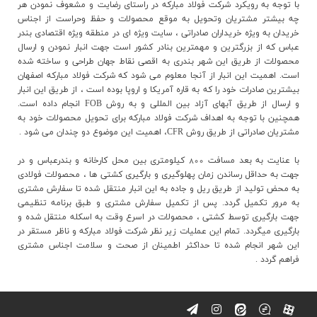
با توجه به رويکرد شرکت فولاد مبارکه در راستاي رضايت و مشعوف نمودن هر
چه بيشتر مشتريان وتحويل به موقع محصولات و حفظ وحراست از اجناس
خريدان به ويژه خريداران صادراتي ، سايت ويژه اي در منطقه ويژه اقتصادي بندر
عباس که از بزرگترين و مهمترين بنادر کشور است جهت انبار نمودن و ارسال
محصولات از طريق اين شهر بندري به اقصي نقاط جهان طراحي و ساخته شده
است. اهميت اين انبار از آنجا معلوم مي شود که شرکت فولاد مبارکه اصفهان
بيشترين صادرات خود را که به قاره آمريکا و اروپا بوده است ، از طريق اين انبار
و ارسال از طريق آبهاي آزاد بين المللي و به روش FOB انجام داده است.
همچنين با توجه به اهداف شرکت فولاد مبارکه براي تحويل محصولات خود به
مشتريان صادراتي از طريق روش CFR، اهميت اين موضوع دو چندان مي شود .
با عنايت به بعد مسافت 800 کيلومتري بين محل کارخانه و بندرعباس و در
جهت به حداقل رساندن زمان پهلوگيري و بارگيري کشتي ها ، محصولات فولادي
به محض توليد از طريق ريل و جاده به اين انبار منتقل شده تا سفارش مشتري
به مرور تکميل گردد. پس از تکميل سفارش مشتري و طبق برنامه تنظيمي
جهت بارگيري توسط کشتي ، محصولات در اسرع وقت به اسکله منتقل شده و
بارگيري ميگردد. تمام اين عمليات زير نظر شرکت فولاد مبارکه و ناظر مستقر در
اين شهر انجام شده تا حداکثر اطمينان از صحت و سلامت اجناس مشتري
فراهم گردد .