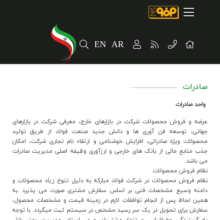
صفحه اصلی
درباره شرکت
EN
AR
مسیر ماندگار
خرید و تامین کنندگان
صادرات
فروش و مشتریان
واحد صادرات
ارتباطات و توسعه برند سازمانی
عرضه و فروش محصولات شرکت در بازارهاي خارج، معرفي شرکت در بازارهاي
جهاني، توسعه فن آ‌وري ها و دانش جديد صنعت فولاد از طريق توليد
مسئولیت های اجتماعی
محصولات ويژه صادراتي، افزايش خوشنامي و ارتقاء نام تجاري شرکت، امکان
جذب منابع مالي از بانک هاي خارجي و ارزآوری وظيفه اصلي مديريت صادرات
پروژه های سرمایه گذاری
مي باشد.
نظام فروش محصولات
پایداری
نظام فروش محصولات در شرکت فولاد مبارکه به دليل تنوع زياد محصولات و
دامنه وسيع مشخصات فني بر اساس سفارش مشتري صورت مي پذيرد .به
همين لحاظ پس از انجام توافقات لازم در زمينه قیمت و مشخصات محصول،
سهامداران
سفارش براي تحويل در يک سر رسيد مشخص در سيستم ثبت ميگردد. با توجه