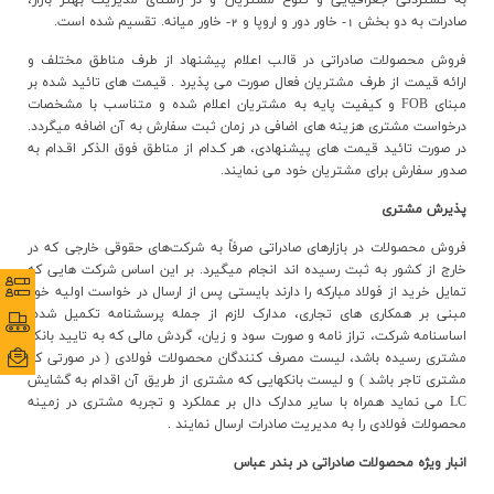
به گستردگي جغرافيايي و تنوع مشتريان و در راستاي مديريت بهتر بازار،
ارتباط با ما
صادرات به دو بخش 1- خاور دور و اروپا و 2- خاور ميانه. تقسيم شده است.
فروش محصولات صادراتي در قالب اعلام پيشنهاد از طرف مناطق مختلف و
ارائه قيمت از طرف مشتريان فعال صورت مي پذيرد . قيمت هاي تائيد شده بر
مبنای FOB و کیفیت پایه به مشتریان اعلام شده و متناسب با مشخصات
درخواست مشتري هزينه هاي اضافي در زمان ثبت سفارش به آن اضافه ميگردد.
در صورت تائيد قيمت هاي پيشنهادي، هر کـدام از مناطق فوق الذکر اقـدام به
صدور سفارش براي مشتريان خود مي نمايند.
پذيرش مشتري
فروش محصولات در بازارهاي صادراتي صرفاً به شرکت‌های حقوقي خارجی که در
خارج از کشور به ثبت رسيده اند انجام ميگيرد. بر اين اساس شرکت هايي که
نظرس
نظرس
تمايل خريد از فولاد مبارکه را دارند بايستي پس از ارسال در خواست اوليه خود
مبني بر همکاري هاي تجاري، مدارک لازم از جمله پرسشنامه تکميل شده،
پورتا
پورتا
اساسنامه شرکت، تراز نامه و صورت سود و زيان، گردش مالي که به تاييد بانک
ایمی
ایمی
مشتري رسيده باشد، ليست مصرف کنندگان محصولات فولادي ( در صورتي که
مشتري تاجر باشد ) و ليست بانکهايي که مشتري از طريق آن اقدام به گشايش
LC مي نمايد همراه با ساير مدارک دال بر عملکرد و تجربه مشتري در زمينه
محصولات فولادي را به مديريت صادرات ارسال نمايند .
انبار ویژه محصولات صادراتی در بندر عباس