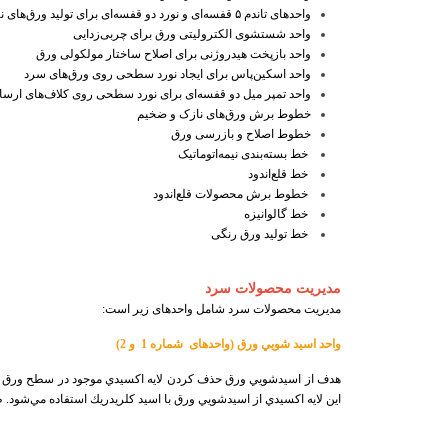
واحدهای تاندم ۵ قفسه‌ای و نورد دو قفسه‌ای برای تولید ورق‌های نازک قلع‌اندود
واحد شستشوی الکترولیتی ورق برای چربی‌زدایی
واحد بازپخت هیدروژنی برای اصلاح ساختار مولکولی ورق
واحد اسکین‌پاس برای ایجاد نورد سطحی روی ورق‌های سرد
واحد تمپر میل دو قفسه‌ای برای نورد سطحی روی کلاف‌های ارسالی
خطوط برش ورق‌های نازک و ضخیم
خطوط اصلاح و بازرسی ورق
خط بسته‌بندی نیمه‌اتوماتیک
خط قلع‌اندود
خطوط برش محصولات قلع‌اندود
خط گالوانیزه
خط تولید ورق رنگی
مدیریت محصولات سرد
مدیریت محصولات سرد شامل واحدهای زیر است:
واحد اسيد شویي ورق (واحدهای
شماره 1
و 2)
هدف از اسيدشویي ورق حذف كردن لايه اكسيدي موجود در سطح ورق هاي ن
این لايه اكسيدي از اسيدشویي ورق با اسيد كلريدريك استفاده مي‌شود. ظرفيت توليد اي