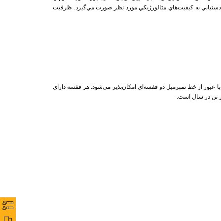
ين دستيابي به کيفيت‌هاي متالورژيکي مورد نظر صورت مي‌گيرد. ظرفيت
ا عبور از خط تمپرميل دو قفسه‌اي امکان‌پذیر می‌شود. هر قفسه داراي
.
ports