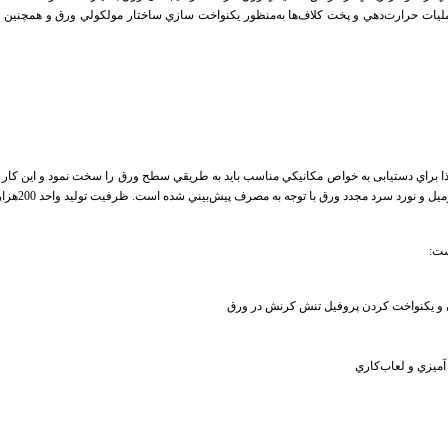
احد عمليات حرارت‌دهي و پخت کلاف‌ها به‌منظور يکنواخت سازي ساختار مولکولي ورق و همچن
 لذا براي دستیابی به خواص مکانيکي مناسب بايد به طريقي سطح ورق را سخت نمود و اين کار ب
رد سرد مجدد ورق با توجه به مصرف پيش‌بيني شده است. ظرفيت توليد واحد 200هزار تن در سال است
:
ردن و يكنواخت كردن پروفيل تنش كرنش در ورق
ميزي و لعاب‌كاري