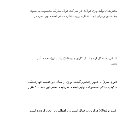
ین بخش‌های تولید ورق فولادی در شرکت فولاد مبارکه محسوب می‌شود.
شرایط خاص و براي ايجاد شكل‌پذيري بيشتر، ممکن است نورد سرد در
 کاهش ضخامت به واحد تاندم‌میل ۵ قفسه‌ای ارسال می‌شوند. در این واحد، ورق با عبور از ۵ قفسه نورد چهارغلتکی (متشکل از دو غلتک کاری و دو غلتک پشتیبان)، تحت تأثیر
ورد سرد) با عبور رفت‌وبرگشتی ورق از میان دو قفسه چهارغلتکی
(متشکل از دو غلتک کاری و دو غلتک پشتیبان) است. در این فرآیند، میزان کشش و نیروهای اعمال‌شده به‌صورت تمام‌اتوماتیک کنترل می‌شود که این امر تضمین‌کننده کیفیت بالای محصولات نهایی است. ظرفیت اسمی این خط ۲۰۰ هزار
با اهداف زير ايجاد گرديده است
: