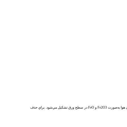
هوا به
صورت
Fe2O3
و
FeO
در سطح ورق تشكيل مي‌شود. براي حذف