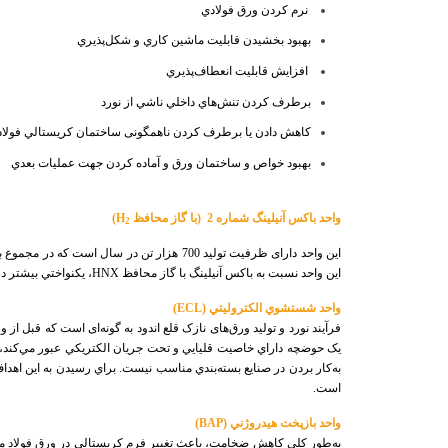
نرم كردن ورق فولادي
بهبود بخشيدن قابليت ماشين كاري و شكل‌پذيري
افزایش قابليت انعطاف‌پذيري
برطرف كردن تنش‌هاي داخلي ناشي از نورد
كاهش دادن يا برطرف كردن ناهمگونی ساختمان كريستالي فولاد
بهبود خواص و ساختمان ورق و آماده كردن جهت عمليات بعدي
واحد باكس آنيلينگ شماره 2 (با گاز محافظ
H
)
2
اين واحد نسبت به باكس آنيلينگ با گاز محافظ
HNX
،
يكنواختي بيشتر د
واحد شستشوي الکتروليتي (
ECL
)
فرآیند نورد و تولید ورق‌های نازک قلع اندود به گونه‌ای است که قبل ا
به
است.
واحد بازپخت هيدروژني (
BAP
)
به
طور کلي کاهش ضخامت، باعث تغيير فرم کريستالي در ورق فولاد مي‌گ