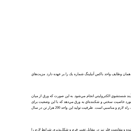
ماره يك، 1 میلیون و200 هزارتن در سال توليد خواهند داشت. این واحد همان وظایف واحد باكس آنيلينگ شماره يك را بر عهده دارد. مزيت‌هاي
يند شستشوي الکتروليتي انجام مي‌شود. به این صورت که ورق از ميان
کند، سپس تميز و خشک شده و به‌صورت کلاف‌‌هايي با وزن حداکثر 23 تن پيچيده مي‌شود. فرآيند نورد خاصيت سختي و شکننده‌اي به ورق مي‌دهد که با اين وضعيت برای
کار بردن در صنايع بسته‌بندي مناسب نيست. براي رسيدن به اين اهداف، تميزکردن، دوباره شکل دادن و به حالت اول برگرداندن کريستال‌هاي فولاد توسط بازپخت، راه لازم و مناسبي است. ظرفيت توليد اين واحد 200 هزار تن در سال
 و مقاومت فلز نيز در مقابل تغيير فرم و شکل‌پذيري شرايط لازم را