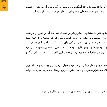
ortal
اسكين پاس شماره 1 به ميزان 1 میلیون و 200 هزار تن توليد خواهند داشت. وظایف اين واحد همانند واحد اسكين پاس شماره يک بوده و از مزيت آن نسبت
Email
.
وضچه‌هاي شستشوي الكتروليتي و شسته شدن با آب و عبور از حوضچه
 را تشكيل مي‌دهد، به روش الكتروليتي هر دو سطح ورق قلع اندود
د دارد. پس از انجام عمليات پوشش‌دهي قلع، ورق با عبور از كوره‌اي به نام كوره مافل تا درجه حرارت
ق قلع اندود نيز ‌شود. ورق قلـع اندود شـــده سپس به‌منظور رسوب دادن لايه
ري در انبار انجام مي‌گیرد. در ضمن اين كار قابليت چسبندگي رنگ و
‌بندي و حمل و نقل در حد لايه بسيار نازكي بر روي هر دو سطح ورق
اف به بازار مصرف و یا به خطوط برش ارسال مي‌گردد. ظرفيت توليد