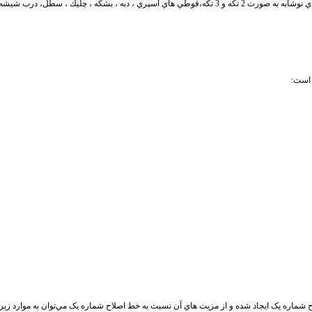
ابه به صورت 2 تكه و 3 تكه،
قوطي هاي اسپري ، دبه ، بشكه ، چليك ، سطل،
درب شيشه 