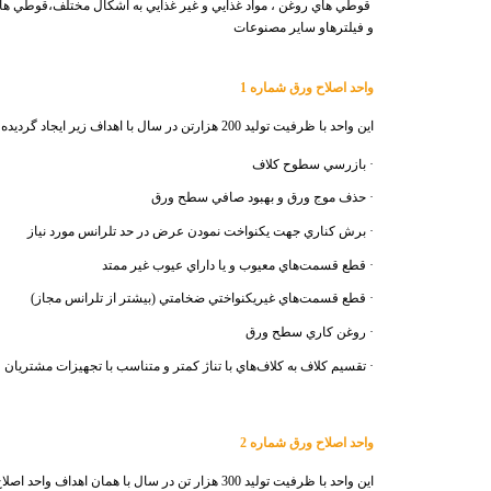
قوطي هاي روغن ، مواد غذايي و غير غذايي به اشكال مختلف،
قوطي هاي نوش
و فيلترهاو
ساير مصنوعات
واحد اصلاح ورق شماره 1
اين واحد با ظرفيت توليد 200 هزارتن در سال با اهداف زير ايجاد گرديده است:
·
بازرسي سطوح كلاف
·
حذف موج ورق و بهبود صافي ‌سطح ورق
·
برش كناري جهت يكنواخت نمودن عرض در حد تلرانس مورد نياز
·
قطع قسمت‌هاي معيوب و يا داراي عيوب غير ممتد
·
قطع قسمت‌هاي غيريكنواختي ضخامتي (بيشتر از تلرانس مجاز)
·
روغن كاري سطح ورق
·
تقسيم كلاف به كلاف‌هاي با تناژ كمتر و متناسب با تجهيزات مشتريان
واحد اصلاح ورق شماره 2
اين واحد با ظرفيت توليد 300 هزار تن در سال با همان اهداف واحد اصلاح شماره يک ايجاد شده و از مزيت‌ هاي آن نسبت به خط اصلاح شماره يک مي‌توان به موارد زير اشاره نمود: