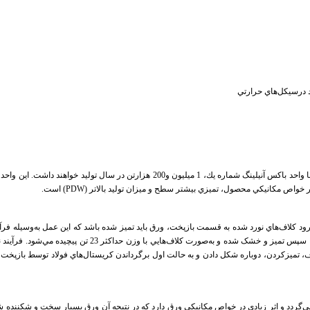
 درسيكل‌هاي حرارتي
اين واحد دارای ظرفيت توليد 700 هزار تن در سال است كه در مجموع با واحد باكس آنيلينگ ش
ر خواص مكانيكي محصول، تميزي بيشتر سطح و میزان تولید بالاتر (
PDW
) است.
ز ورود کلاف‌هاي نورد شده به قسمت بازپخت، ورق بايد تميز شده باشد که اين عمل به
وسيله فرآ
يک حوضچه داراي خاصيت قليايي و تحت جريان الکتريکي عبور مي‌
ردد و اثر زيادي در خواص مکانيکي ورق دارد که در نتيجه آن ورق بسيار سخت و شکننده شده