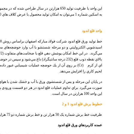
به اسكين شماره 1 مي‌توان به امكان توليد محصول با عرض كلاف هاي 1670 ميليمتر نسبت به 1530 ميليمتر در اسكين شماره يک اشاره نمود كه خود موجب افزايش توليد و تأمين خواسته‌هاي مشتريان از نظر عرض بيشتر گرديده است
واحد قلع اندود
خط توليد ورق قلع اندود شركت فولاد مباركه اصفهان براساس روش ا
اسيدشويي الكتروليتي و دو مرحله شستشو با آب وارد حوضچه‌هاي مح
مي‌گردد.
بالاي نقطه ذوب قلع (232 درجه سانتيگراد) داغ مي‌
اي از كرم
(
Cr
) بر روي آن از يك حوضچه عمليات شيميايي عبور داده
لحيم كاري را افزايش مي‌دهد
.
در پايان اين مرحله و پس از شستشوي ورق با آب و خشك شدن با هواي 
صورت مي‌گيرد. براي تداوم عمليات قلع اندود در هر دو قسمت ورودي
اين واحد 100 هزارتن در سال است
.
خطوط برش قلع اندود 1 و 2
ظرفیت خط برش شماره یک 50 هزار تن و خط برش شماره دو 75 هزار تن در سال است. در این خطوط کلاف‌های قلع‌اندود پس از برش بر اساس سفارش مشتری به صورت شیت (ورق) بسته‌بندی و به بازار ارسال می‌شوند.
عمده كاربردهاي ورق قلع اندود