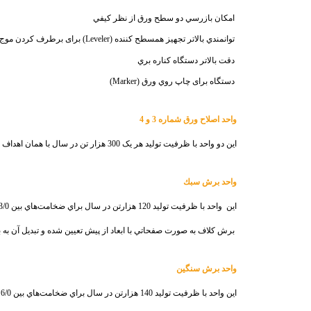
امكان بازرسي دو سطح ورق از نظر كيفي
توانمندي بالاتر تجهيز همسطح کننده
(Leveler)
برای برطرف کردن موج‌ه
دقت بالاتر دستگاه كناره بري
دستگاه برای چاپ روي ورق
(Marker)
واحد اصلاح ورق شماره 3 و 4
اين دو واحد با ظرفيت توليد هر یک 300 هزار تن در سال با همان اهداف واحدهای اصلاح شماره 1 و 2 ايجاد شده‌اند
واحد برش سبك
اين
واحد با ظرفيت توليد 120 هزارتن در سال براي ضخامت‌هاي بين 3/0 ميليمتر تا 5/1 ميليمتر و با اهداف زير ايجاد شده است:
برش كلاف به صورت صفحاتي با ابعاد از پيش تعيين شده و تبدیل آن به 
واحد برش سنگين
اين واحد با ظرفيت توليد 140 هزارتن در سال براي ضخامت‌هاي بين 6/0 ميليمتر تا 3 ميليمتر و با همان اهداف واحد برش سبك ايجاد شده است