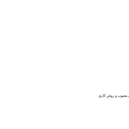
معيوب و
روغن كاري