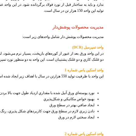
ندارد و بايد به ساختار قبل از نورد فولاد برگردانده شود. در اين و
توليد اين واحد 150 هزار تن در سال است
.
مدیریت محصولات پوشش‌دار
مدیریت محصولات پوشش دار شامل واحدهای زیر است:
واحد تمپرميل (
DCR
)
در اين واحد ورق بعد از عبور از کوره‌هاي بازپخت، بسيار نرم مي‌شود،
دو غلتک کاري و دو غلتک پشتيبان است. این واحد به دو منظور نورد تمپرميل و نو
واحد اسكين پاس شماره 1
اين واحد با ظرفيت توليد 550 هزارتن در سال با اهداف زير ايجاد شده است
نورد پوسته‌اي ورق آنيل شده با مقداري ازدياد طول جهت بالا ب
بهبود خواص مكانيكي و شكل‌پذيري
ايجاد صافي بهتر در سطح ورق
دادن زبري لازم در سطح ورق جهت كاربردهاي شكل پذيري، رنگ آ
ايجاد سختي لازم در ورق
واحد اسكين پاس شماره 2