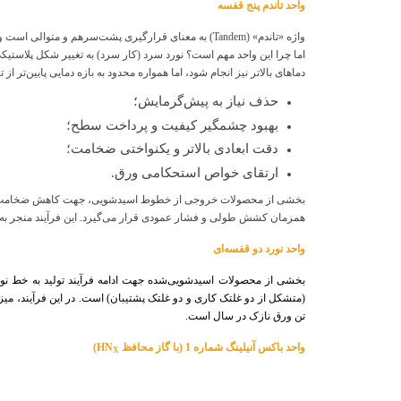
واحد تاندم پنج قفسه‌
واژه «تاندم» (
Tandem
) به معنای قرارگیری پشت‌سر‌هم و متوالی است و 
اما چرا این واحد مهم است؟ نورد سرد (کار سرد) به تغییر شکل پلاستیک
دماهای بالاتر نیز انجام شود، اما همواره محدود به بازه دمایی پایین‌تر ا
حذف نیاز به پیش‌گرمایش؛
بهبود چشمگیر کیفیت و پرداخت سطح؛
دقت ابعادی بالاتر و یکنواختی ضخامت؛
ارتقای خواص استحکامی ورق.
همزمان کشش طولی و فشار عمودی قرار می‌گیرد. این فرآیند منجر به کاهش ضخامت ورق از ۴۵ تا ۸۵ درصد می‌شود. ظرفیت تول
واحد نورد دو قفسه‌ای
بخشی از محصولات اسیدشویی‌شده جهت ادامه فرآیند تولید به خط ن
تن ورق نازک در سال است.
واحد باكس آنيلينگ شماره 1 (با گاز محافظ
HN
)
X