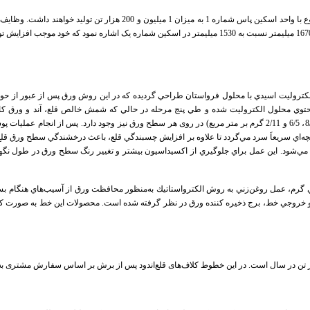
اين واحد با ظرفيت توليد 650 هزارتن در سال طراحي شده كه در مجموع با واحد 
لكتروليت اسيدي با محلول فرواستان طراحي گرديده كه در اين روش ورق پس از عبور از ح
توي محلول الكتروليت شده و طي پنج مرحله در حالي كه شمش خالص قلع، آند و ورق كاتد
در اين خط امكان پوشش دهي قلع با ضخامت‌هاي متفاوت (8/2، 6/5 و 2/11 گرم بر متر مربع) در روی هر سطح ورق نيز وجو
شود و سپس در حوضچه‌اي سريعاَ سرد مي‌گردد تا علاوه بر افزايش چسبندگي قلع، باعث درخشندگي سطح ور
 مي‌شود. اين عمل براي جلوگيري از اكسيداسيون بيشتر و تغيير رنگ سطح ورق در طول نگهدا
گرم، عمل روغن‌زني به روش الكترواستاتيك به‌منظور محافظت ورق از آسيب‌هاي هنگام بسته
 و خروجي خط، برج ذخيره كننده ورق در نظر گرفته شده است. محصولات اين خط به صورت كل