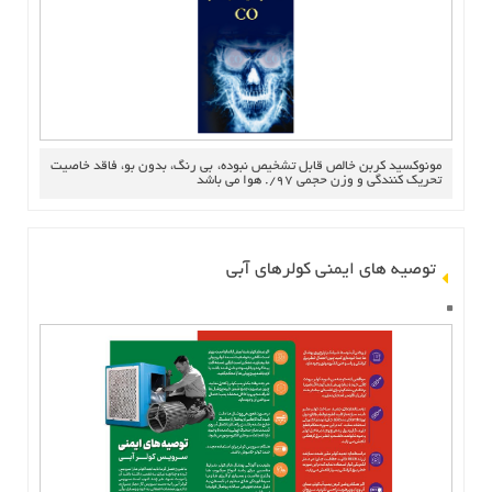
مونوكسيد كربن خالص قابل تشخيص نبوده، بي رنگ، بدون بو، فاقد خاصيت
تحريك كنندگي و وزن حجمي 97/. هوا مي باشد
توصیه های ایمنی کولرهای آبی