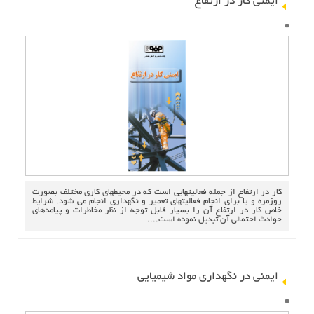
ایمنی کار در ارتفاع
كار در ارتفاع از جمله فعاليتهايي است كه در محيطهاي كاري مختلف بصورت
روزمره و يا براي انجام فعاليتهاي تعمير و نگهداري انجام مي شود. شرايط
خاص كار در ارتفاع آن را بسيار قابل توجه از نظر مخاطرات و پيامدهاي
حوادث احتمالي آن تبديل نموده است....
ایمنی در نگهداری مواد شیمیایی