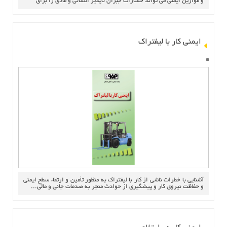
و موازين ايمني مي تواند خسارات جبران ناپذير انساني و مادي را براي
ایمنی کار با لیفتراک
آشنايي با خطرات ناشي از كار با ليفتراك به منظور تأمين و ارتقاء سطح ايمني
و حفاظت نيروي كار و پيشگيري از حوادث منجر به صدمات جاني و مالي...