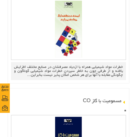
خطرات مواد شيميايي همراه با ازدياد مصرفشان در صنايع مختلف افزايش
يافته و از طرفي چون به خاطر سپردن خطرات مواد شيميايي گوناگون و
چگونگي مقابله با آنها براي هر شخص امكان پذير نيست بنابراين...
نظرس
نظرس
پورتا
پورتا
مسموميت با گاز CO
ایمی
ایمی