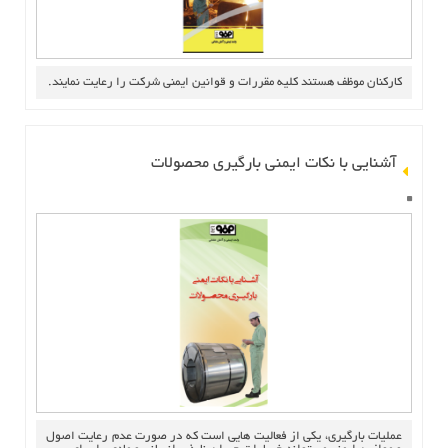
کارکنان موظف هستند کليه مقررات و قوانين ايمني شرکت را رعايت نمايند.
آشنايي با نکات ايمني بارگيري محصولات
عمليات بارگيري، يکي از فعاليت هايي است که در صورت عدم رعايت اصول