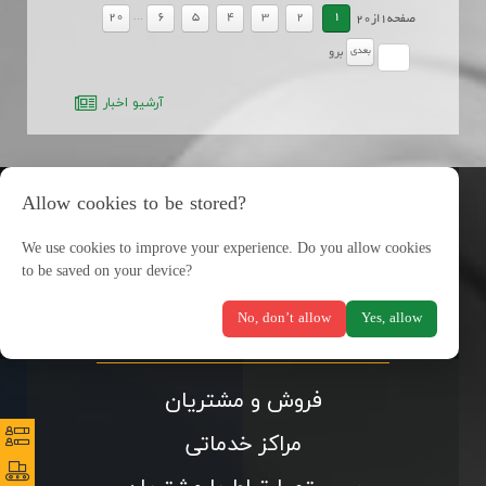
...
20
6
5
4
3
2
1
صفحه
1
از
20
بعدي
برو
آرشيو اخبار
Allow cookies to be stored?
We use cookies to improve your experience. Do you allow cookies
to be saved on your device?
No, don’t allow
Yes, allow
فروش و مشتریان
نظرس
نظرس
مراکز خدماتی
پورتا
پورتا