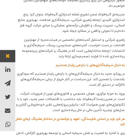
منظور کارگروهی نیز برای پیگیری نظام‌مند خواسته‌های سهام‌داران تشکیل
خواهیم داد
.
مدیرعامل آتیه‌فولاد ضمن تشریح نقشه استراتژی آتیه‌فولاد عنوان کرد: پنج
استراتژی کلیدی ازجمله راهبری شرکتی، سرمایه‌گذاری هدفمند، بهره‌وری منابع
انسانی، مدیریت ریسک و افزایش درآمدهای عملیاتی را مبنای حرکت گروه قرار
داده‌ایم تا تحولی واقعی در عملکرد ایجاد شود
.
راهبری شرکتی و استقرار کمیته‌های تخصصی در هیئت‌مدیره از مهم‌ترین
اقدامات در دست اجراست، کمیته‌های حسابرسی، ریسک، سرمایه‌گذاری و
انتصابات ازجمله ساختارهایی است که در هلدینگ و شرکت‌های زیرمجموعه
پیاده‌سازی شده تا فرایند تصمیم‌سازی ارتقا یابد
.
به دنبال سرمایه‌گذاری‌های با بازدهی پایدار هستیم
در رویکرد جدید به دنبال سرمایه‌گذاری‌های با بازدهی پایدار هستیم که سودآوری
بلندمدت را تضمین کند. این سیاست در کنار خروج از برخی سرمایه‌گذاری‌های
ناکارآمد در دستور کار است
.
ورود به حوزه نوآوری، هوش مصنوعی و فناوری‌های نوین از ضروریات شرکت
است. در همین راستا آتیه‌فولاد باید متناسب با اقتضائات عصر جدید، خود را با
تکنولوژی‌های نوین هم‌راستا کند؛ بنابراین پروژه‌هایی نظیر خرده‌فروشی آنلاین و
مدل‌های زنجیره تأمین مالی در حال پیاده‌سازی است
.
هر فرد باید بر اساس شایستگی، تعهد و توانمندی در ساختار هلدینگ ایفای نقش
کند
وی با اشاره به اهمیت و نقش سرمایه انسانی و توسعه بهره‌وری کارکنان، اذعان