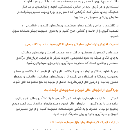
داشت: هیچ نیروی تحمیلی به مجموعه نخواهد آمد. با کسی عهد اخوت
نبسته‌ایم و هر فردی باید بر اساس شایستگی، تعهد و توانمندی در ساختار
هلدینگ ایفای نقش کند. کارکنانی که دلسوزتر و بهره‌ورترند، مسیر پیشرفت در
سازمان برایشان هموارتر خواهد بود
.
در تلاشیم با طراحی داشبوردهای هوشمند، ریسک‌های کلیدی را شناسایی و
تصمیم‌گیری را از حالت واکنشی خارج کنیم و به‌سوی مدیریت پیش‌دستانه سوق
دهیم
.
اهمیت افزایش درآمدهای عملیاتی به‌جای اتکای صرف به سود تقسیمی
مدیرعامل آتیه‌فولاد همچنین با اشاره به اهمیت افزایش درآمدهای عملیاتی
به‌جای اتکای صرف به سود تقسیمی، افزود: تمرکز ما بر ایجاد جریان‌های درآمدی
مستمر و واقعی است که منجر به سودآوری پایدار برای سهام‌داران شود
.
وی با اشاره به الگوی تولید بدون کارخانه، اظهار کرد: از ظرفیت کارخانه‌های همکار
به‌صورت پیمانکاری استفاده می‌کنیم تا از ریسک‌های عملیاتی، مالیاتی و بیمه‌ای
مصون بمانیم و درعین‌حال ارزش‌افزوده حاصل از تولید به نفع مجموعه خلق شود
.
بهره‌گیری از ابزارهای مالی نوین و صندوق‌های درآمد ثابت
کویتی با اشاره به طرح‌های نوآورانه نظیر تأسیس شرکت تأمین مالی زنجیره‌ای،
ادامه داد: با بهره‌گیری از ابزارهای مالی نوین و صندوق‌های درآمد ثابت، قصد داریم
زنجیره تولید تا مصرف را به شکلی هوشمندانه مدیریت کنیم و از این مسیر نیز
کارمزد و سودآوری جدیدی برای هلدینگ ایجاد شود
.
در آینده نزدیک آتیه فولاد وارد بازار سرمایه خواهد شد