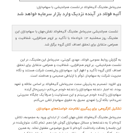
ارتباط با ما
مدیرعامل هلدینگ آتیه‌فولاد در نشست هم‌اندیشی با سهام‌داران:
آتیه فولاد در آینده نزدیك وارد بازار سرمایه خواهد شد
نشست هم‌اندیشی مدیرعامل هلدینگ آتیه‌فولاد نقش‌جهان با سهام‌داران این
هلدینگ روز سه‌شنبه 13 خردادماه با تأکید بر لزوم هم‌افزایی، شفافیت و
همراهی متقابل برای تحقق اهداف کلان گروه برگزار شد.
به گزارش روابط عمومی فولاد، مهدی کویتی، مدیرعامل این هلدینگ، در این
نشست هم‌اندیشی، بر لزوم هم‌افزایی، شفافیت و همراهی متقابل برای تحقق
اهداف کلان گروه تأکید و اظهار کرد: سهام‌داران ولی‌نعمت شرکت هستند و نگاه
مدیریت شرکت به سهام‌دار، توأم با ارتباطی صمیمی و هدفمند است
.
وی افزود: تصمیم به پذیرش سمت مدیرعاملی آتیه‌فولاد بر اساس علاقه و تعهد
بوده، نه اجبار. دغدغه سهام‌داران را دغدغه خودم می‌دانم؛ درعین‌حال آینده
سهام‌داران را آینده خودم می‌بینم و این مسئولیت را صرفاً یک جایگاه مدیریتی
نمی‌دانم؛ بلکه آن را تعهدی عمیق به حقوق سهام‌دار تلقی می‌کنم
.
تشکیل کارگروهی برای پیگیری نظام‌مند خواسته‌های سهام‌داران
مدیرعامل هلدینگ آتیه‌فولاد نقش‌جهان گفت: از ابتدای ورود به مجموعه، تلاش
کرده‌ام تا به دغدغه‌ها و مسائل سهام‌داران گوش فرا دهم. تمام نکات عنوان‌شده در
این جلسه را به‌دقت یادداشت کرده‌ام تا هیچ موضوعی مغفول نماند. به همین