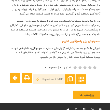
مدیرعامل آتیه‌فولاد در بخش دیگری از سخنان خود با اشاره به تلاش برای ورود به
بازار سرمایه، عنوان کرد: فرایند پذیرش طی شده و در آینده نزدیک شرکت وارد بازار
سرمایه خواهد شد. سهام‌داران نباید از این فرایند دچار نگرانی شوند، زیرا سهمی از
آن‌ها کسر نخواهد شد و گشایش نماد صرفاً با کشف قیمت انجام می‌گیرد
.
وی با بیان اینکه مسئولین آتیه‌فولاد باید خود را نسبت به سهام‌داران حقیقی
پاسخ‌گو بدانند، تصریح کرد: ایجاد کمیته‌ای منتخب از سهام‌داران حقیقی، نخبگان
و پیشکسوتان، می‌تواند ما را در ادامه مسیر یاری دهد؛ این کمیته می‌تواند هر سه
ماه یک بار جلسه برگزار کند و در تصمیم‌گیری‌ها مشارکت داشته باشد
.
محدودیتی برای پاسخ‌گویی نداریم
کویتی با اشاره به اهمیت ارائه گزارش‌های فصلی به سهام‌داران، خاطرنشان کرد: ما
محدودیتی برای پاسخ‌گویی نداریم و هرگونه پیشنهاد، نقد یا مطالبه‌ای که به
بهبود عملکرد گروه کمک کند را با آغوش باز می‌پذیریم.
امتیاز
:
۰
|
مجموع
:
۰
Https://msc.ir/s/HF
برچسب ها