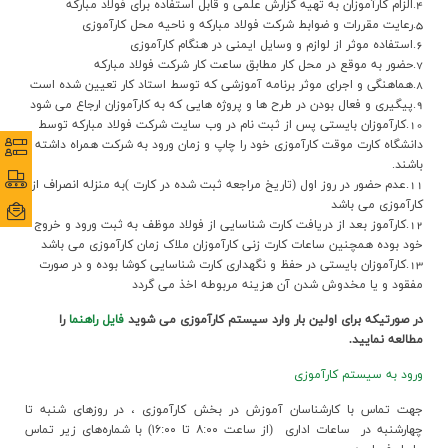
4.الزام کارآموزان به تهیه گزارش علمی و قابل استفاده برای فولاد مبارکه
ارتباط با ما
5.رعایت مقررات و ضوابط شرکت فولاد مبارکه و ناحیه محل کارآموزی
6.استفاده موثر از لوازم و وسایل ایمنی در هنگام کارآموزی
7.حضور به موقع در محل کار مطابق ساعت کار شرکت فولاد مبارکه
8.هماهنگی و اجرای موثر برنامه آموزشی که توسط استاد کار تعیین شده است
9.پیگیری و فعال بودن در طرح ها و پروژه هایی که به کارآموزان ارجاع می شود
10.کارآموزان بایستی پس از ثبت نام در وب سایت شرکت فولاد مبارکه توسط
دانشگاه کارت موقت کارآموزی خود را چاپ و زمان ورود به شرکت همراه داشته
نظرس
نظرس
باشند.
پورتا
پورتا
11.عدم حضور در روز اول (تاریخ مراجعه ثبت شده در کارت )به منزله انصراف از
کارآموزی می باشد
ایمی
ایمی
12.کارآموز بعد از دریافت کارت شناسایی از فولاد موظف به ثبت ورود و خروج
خود بوده همچنین ساعات کارت زنی کارآموزان ملاک زمان کارآموزی می باشد
13.کارآموزان بایستی در حفظ و نگهداری کارت شناسایی کوشا بوده و در صورت
مفقود و یا مخدوش شدن آن هزینه مربوطه اخذ می گردد
در صورتیکه برای اولین بار وارد سیستم کارآموزی می شوید
فایل راهنما
را
مطالعه نمایید.
ورود به سیستم کارآموزی
جهت تماس با کارشناسان آموزش در بخش کارآموزی ، در روزهای شنبه تا
چهارشنبه در ساعات اداری (از ساعت ۸:۰۰ تا ۱۶:۰۰) با شماره‌های زیر تماس