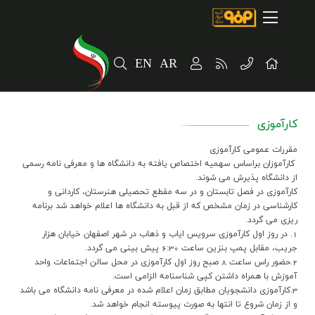
صفحه اصلی
درباره شرکت
EN
AR
مسیر ماندگار
خرید و تامین کنندگان
کارآموزی
فروش و مشتریان
مقررات عمومی کارآموزی
ارتباطات و توسعه برند سازمانی
کارآموزان براساس سهمیه اختصاص یافته به دانشگاه ها و معرفی نامه رسمی
از دانشگاه پذیرش می شوند.
کارآموزی در فصل تابستان و در سه مقطع تحصیلی هنرستان، کاردانی و
مسئولیت های اجتماعی
کارشناسی در زمان مشخص که از قبل به دانشگاه ها اعلام خواهد شد برنامه
ریزی می گردد.
پروژه های سرمایه گذاری
1. در روز اول کارآموزی سرویس ایاب و ذهاب در شهر اصفهان خیابان هزار
جریب، مقابل پمپ بنزین ساعت 6:30 پیش بینی می گردد.
پایداری
2.حضور راس ساعت 8 صبح روز اول کارآموزی در محل سالن اجتماعات واحد
آموزش با همراه داشتن کپی شناسنامه الزامی است.
3.کارآموزی دانشجویان مطابق زمان اعلام شده در معرفی نامه دانشگاه می باشد
سهامداران
و از زمان شروع تا انتها به صورت پیوسته انجام خواهد شد.