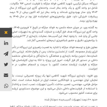
نیروگاه سیکل ترکیبی شهید کاظمی فولاد مبارکه با ظرفیت اسمی
۹۱۴
مگاوات،
شامل دو واحد گازی و یک واحد بخار است. واحدهای گازی این نیروگاه از سال
۱۴۰۳
وارد مدار بهره‌برداری شده‌اند و واحد بخار نیز که اکنون بیش از
۹۱
درصد
پیشرفت فیزیکی دارد، طبق برنامه‌ریزی‌های انجام‌شده قرار بود در سال
۱۴۰۵
به
بهره‌برداری برسد
.
به گفته وی، در جریان حمله دشمن به فولاد مبارکه در تاریخ
۷
فروردین
۱۴۰۵
، دو
واحد گازی این نیروگاه هدف قرار گرفت و خسارات گسترده‌ای به تجهیزات اصلی و
جانبی آن وارد شد. با وجود ابعاد این آسیب‌ها، عملیات بازسازی از
۲۳
فروردین‌ماه
با برنامه‌ریزی دقیق و حضور شبانه‌روزی تیم‌های تخصصی آغاز شد
.
معاون طرح و توسعه فولاد مبارکه با اشاره به اهمیت راهبردی این نیروگاه در تأمین
انرژی پایدار مجموعه، گفت: از نخستین ساعات پس از وقوع حادثه، ارزیابی دقیق
خسارت‌ها، تدوین برنامه بازسازی و هماهنگی با سازندگان و شرکت‌های متخصص
داخلی در دستور کار قرار گرفت. امروز این پروژه با اتکا به توان کارشناسان فولاد
مبارکه و ظرفیت ارزشمند صنعت کشور، با سرعت و انسجام مطلوب در حال
اجراست
.
وی افزود: بازسازی نیروگاه شهید کاظمی تنها یک پروژه تعمیراتی نیست، بلکه
نمایش توان مهندسی و خوداتکایی صنعت ایران در شرایط سخت است. تمامی
مراحل طراحی، مهندسی، تعمیر، ساخت، تأمین تجهیزات، نصب، تست و راه‌اندازی
با استفاده از ظرفیت‌های داخلی دنبال می‌شود و این موضوع، دستاوردی ارزشمند
برای صنعت کشور محسوب می‌شود
.
حدود
۶۰
درصد تجهیزات آسیب‌دیده دمونتاژ شده
در همین زمینه، مهدی خسروی، مدیر توسعه انرژی و سیالات فولاد مبارکه، اظهار