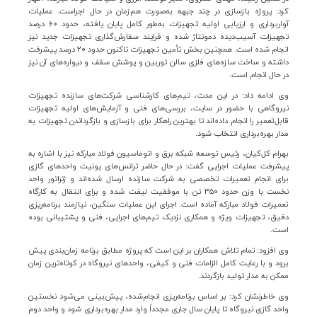
کرد: پروژه بازسازی در چند جبهه به‌صورت هم‌زمان در حال اجراست. عملیات
آواربرداری و ارزیابی اولیه تجهیزات به‌طور کامل پایان ‌یافته، حدود
۶۰
درصد
تجهیزات آسیب‌دیده دمونتاژ شده و فرایند سفارش‌گذاری تجهیزات جدید نیز
انجام شده است. همچنین بخش تأمین تجهیزات تاکنون حدود
۲۰
درصد پیشرفت
داشته و ساخت سازه‌های فلزی سالن توربین و پوشش سقف و دیواره‌های آن نیز
در حال انجام است
.
وی ادامه داد: در این مدت، تیم‌های کارشناسی شرکت‌های سازنده تجهیزات
نیروگاهی با حضور در سایت، بررسی‌های فنی و آزمایش‌های اولیه تجهیزات
قابل‌تعمیر را انجام داده‌اند تا بهترین راهکار برای بازسازی و بازگرداندن تجهیزات به
مدار بهره‌برداری انتخاب شود
.
بهرام کل‌کیان، رئیس توسعه شبکه برق و اتوماسیون فولاد مبارکه نیز با اشاره به
پیشرفت عملیات اجرایی گفت: در حال حاضر ترانس‌های یونیت واحدهای گازی
برای انجام تعمیرات تخصصی به شرکت سازنده ارسال شده‌اند و ژنراتور واحد
نخست با وزن حدود
۳۵۰
تن با موفقیت لیفت شده و برای انتقال به کارگاه
تعمیرات فولاد مبارکه آماده است. اجرای این عملیات سنگین، نیازمند برنامه‌ریزی
دقیق، تجهیزات ویژه و همکاری نزدیک تیم‌های اجرایی، فنی و پشتیبانی بوده
است
.
وی افزود: تمام تلاش همکاران بر این است که پروژه مطابق برنامه زمان‌بندی پیش
برود و با رعایت کامل الزامات فنی و کیفی، واحدهای نیروگاه در کوتاه‌ترین زمان
ممکن به مدار تولید بازگردند
.
وی خاطرنشان کرد: بر اساس برنامه‌ریزی انجام‌شده، پیش‌بینی می‌شود نخستین
واحد گازی نیروگاه تا پایان سال جاری مجدداً وارد مدار بهره‌برداری شود و واحد دوم