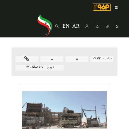
صفحه اصلی
درباره شرکت
EN
AR
مسیر ماندگار
خرید و تامین کنندگان
فروش و مشتریان
ساعت :
۰۷:۴۲
ارتباطات و توسعه برند سازمانی
۱۴۰۵/۰۴/۱۶
تاريخ :
مسئولیت های اجتماعی
پروژه های سرمایه گذاری
پایداری
سهامداران