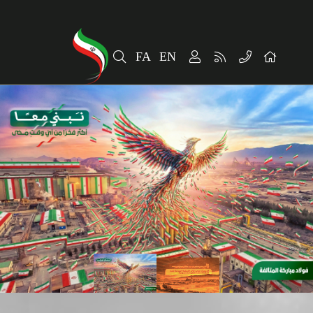
Home
ارتباطات و توسعه برند سازمانی
FA
EN
پایداری
سهامداران
الخبر
معلومات المنتج