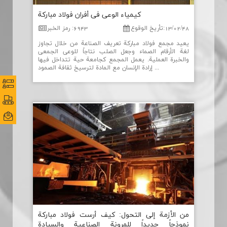
كیمیاء الوعی فی أفران فولاد مباركة
13/02/48
:
تأریخ الوقوع
6943
:
رمز الخبر
يعيد مجمع فولاد مباركة تعريف الصناعة من خلال تجاوز
لغة الأرقام الصماء وجعل الصلب نتاجاً للوعي الجمعي
والخبرة العملية. يعمل المجمع كجامعة حية تتداخل فيها
إرادة الإنسان مع المادة لترسيخ ثقافة الصمود ...
نظرس
نظرس
پورتا
پورتا
ایمی
ایمی
من الأزمة إلی التحول: كیف أرست فولاد مباركة
نموذجاً جدیداً للمرونة الصناعیة والسیادة