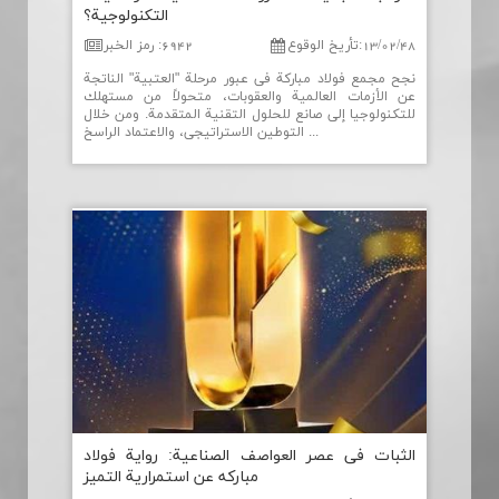
التكنولوجیة؟
13/02/48
:
تأریخ الوقوع
6942
:
رمز الخبر
نجح مجمع فولاد مباركة في عبور مرحلة "العتبية" الناتجة
عن الأزمات العالمية والعقوبات، متحولاً من مستهلك
للتكنولوجيا إلى صانع للحلول التقنية المتقدمة. ومن خلال
التوطين الاستراتيجي، والاعتماد الراسخ ...
الثبات فی عصر العواصف الصناعیة: روایة فولاد
مباركه عن استمراریة التمیز